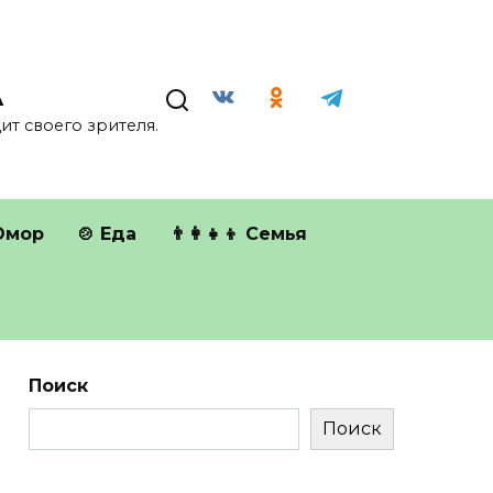
А
т своего зрителя.
Юмор
🍲 Еда
👨‍👩‍👧‍👦 Семья
Поиск
Поиск