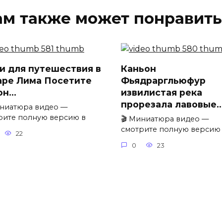
ам также может понравить
и для путешествия в
Каньон
аре Лима Посетите
Фьядраргльюфур
он…
извилистая река
прорезала лавовые
иниатюра видео —
рите полную версию в
🎬 Миниатюра видео —
смотрите полную версию
22
0
23