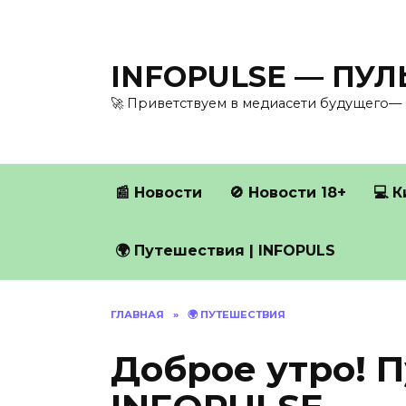
Перейти
к
содержанию
INFOPULSE — ПУ
🚀 Приветствуем в медиасети будущего— 
📰 Новости
🚫 Новости 18+
💻 
🌍 Путешествия | INFOPULS
ГЛАВНАЯ
»
🌍 ПУТЕШЕСТВИЯ
Доброе утро! 