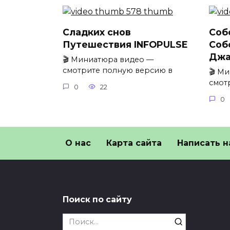
Сладких снов
Соб
Путешествия INFOPULSE
Соб
Джа
🎬 Миниатюра видео —
смотрите полную версию в
🎬 М
смот
0
22
0
О нас
Карта сайта
Написать н
Поиск по сайту
Search
for: