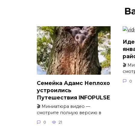
В
Иде
янв
рай
🎬 М
смот
0
Семейка Адамс Неплохо
устроились
Путешествия INFOPULSE
🎬 Миниатюра видео —
смотрите полную версию в
0
21