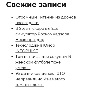
Свежие записи
Огромный Титаник из дронов
воссоздали
В Steam скоро выйдет
симулятор Роскомнадзора
Носковраздор
Технолоджия Юмор
INFOPULSE
Три пятки за две секунды В
женском футболе тоже
умеют…
95 дачников делают ЭТО
неправильно Из-за этого
томаты плохо…