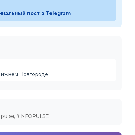
инальный пост в Telegram
 Нижнем Новгороде
opulse, #INFOPULSE