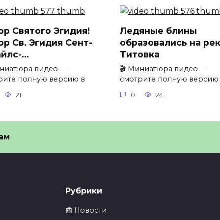
ор Святого Эгидия!
Ледяные блины
ор Св. Эгидия Сент-
образовались на ре
йлс-…
Титовка
иниатюра видео —
🎬 Миниатюра видео —
рите полную версию в
смотрите полную версию
21
0
24
ам
Рубрики
📰 Новости