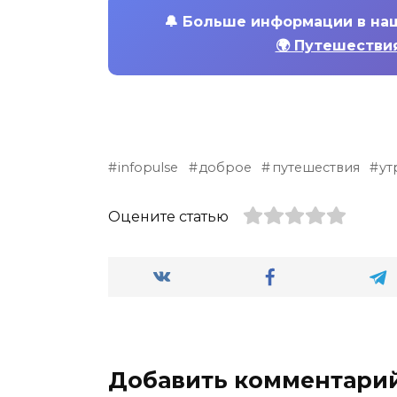
🔔
Больше информации в на
🌍 Путешествия
infopulse
доброе
путешествия
ут
Оцените статью
Добавить комментари