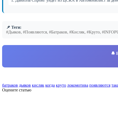
1. Даниэль Спронг уйдёт из ЦСКА в Автомобилист за д
📌 Теги:
#Дьяков, #Появляются, #Батраков, #Кисляк, #Круто, #INFO
🔔
батраков
дьяков
кисляк
когда
круто
локомотива
появляются
так
Оцените статью