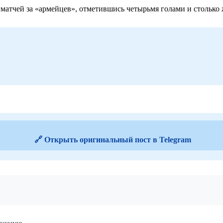
атчей за «армейцев», отметившись четырьмя голами и столько ж
🔗 Открыть оригинальный пост в Telegram