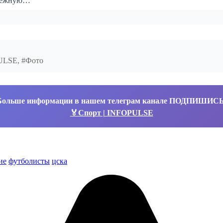
енежную…
PULSE, #Фото
Больше информации в нашем телеграм канале ПОДПИШИС
🏅Спорт | INFOPULSE
ие
футболисты
цска