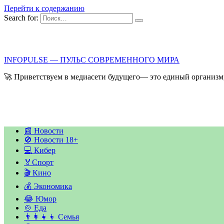
Перейти к содержанию
Search for:
INFOPULSE — ПУЛЬС СОВРЕМЕННОГО МИРА
🚀 Приветствуем в медиасети будущего— это единый организм,
📰 Новости
🚫 Новости 18+
💻 Кибер
🏅Спорт
🎬 Кино
💰 Экономика
😂 Юмор
🍲 Еда
👨‍👩‍👧‍👦 Семья