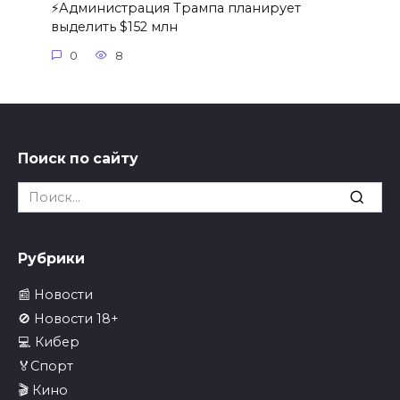
⚡️Администрация Трампа планирует
выделить $152 млн
0
8
Поиск по сайту
Search
for:
Рубрики
📰 Новости
🚫 Новости 18+
💻 Кибер
🏅Спорт
🎬 Кино