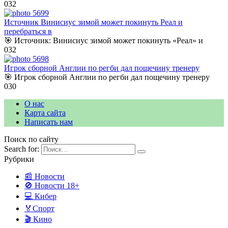
0
32
Источник Винисиус зимой может покинуть Реал и
перебраться в
🎯 Источник: Винисиус зимой может покинуть «Реал» и
0
32
Игрок сборной Англии по регби дал пощечину тренеру
🎯 Игрок сборной Англии по регби дал пощечину тренеру
0
30
О нас
Карта сайта
Написать нам
Поиск по сайту
Search for:
Рубрики
📰 Новости
🚫 Новости 18+
💻 Кибер
🏅Спорт
🎬 Кино