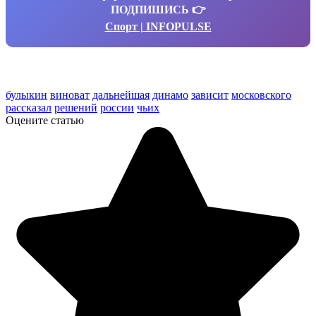
ПОДПИШИСЬ 👉
Спорт | INFOPULSE
булыкин
виноват
дальнейшая
динамо
зависит
московского
рассказал
решений
россии
чьих
Оцените статью