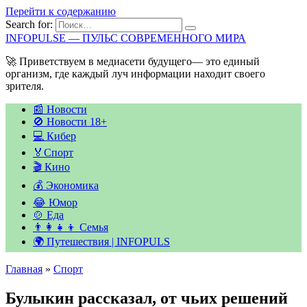
Перейти к содержанию
Search for:
INFOPULSE — ПУЛЬС СОВРЕМЕННОГО МИРА
🚀 Приветствуем в медиасети будущего— это единый
организм, где каждый луч информации находит своего
зрителя.
📰 Новости
🚫 Новости 18+
💻 Кибер
🏅Спорт
🎬 Кино
💰 Экономика
😂 Юмор
🍲 Еда
👨‍👩‍👧‍👦 Семья
🌍 Путешествия | INFOPULS
Главная
»
Спорт
Булыкин рассказал, от чьих решений