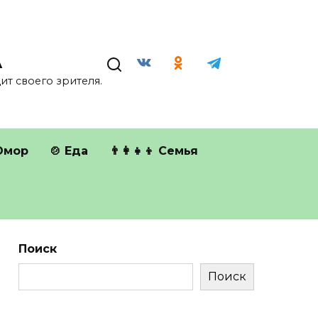
А
т своего зрителя.
Юмор
🍲 Еда
👨‍👩‍👧‍👦 Семья
Поиск
Поиск