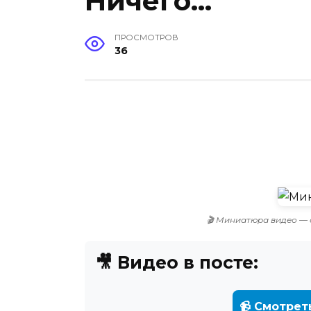
Ничего…
ПРОСМОТРОВ
36
🎬 Миниатюра видео — 
🎥 Видео в посте:
📹 Смотрет