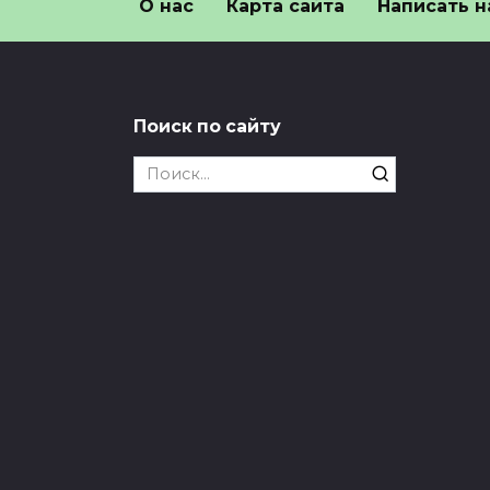
О нас
Карта сайта
Написать н
слово официально не
сло
запрещали в России
при
и
«Жопа» все еще с нами: слово
официально не запрещали
В Ро
Поиск по сайту
«жоп
0
44
неце
Search
0
for:
Отказ от секса или
Зум
мастурбации убивает
охр
здоровье и менталку,
зам
Отказ от секса или
🎬 М
мастурбации убивает здоровье
смот
и менталку
0
0
33