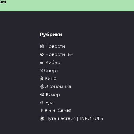
ам
во жопа слово
доехали до подиума
знали нецензурным
машине из…
🎬 Миниатюра видео —
смотрите полную версию
ссии запретили слово
Рубрики
а» — слово признали
0
38
нзурным
📰 Новости
40
🚫 Новости 18+
💻 Кибер
🏅Спорт
🎬 Кино
ер пырнул
Рабочее утро
💰 Экономика
анника ТЦ ножом за
понедельника,
😂 Юмор
ечания, после чего
обстановка Новости
🍲 Еда
INFOPULSE
иниатюра видео —
👨‍👩‍👧‍👦 Семья
рите полную версию в
🎬 Миниатюра видео —
🌍 Путешествия | INFOPULS
смотрите полную версию
37
0
36