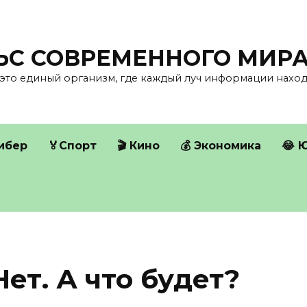
ЛЬС СОВРЕМЕННОГО МИР
это единый организм, где каждый луч информации находи
Кибер
🏅Спорт
🎬 Кино
💰 Экономика
😂 
ет. А что будет?