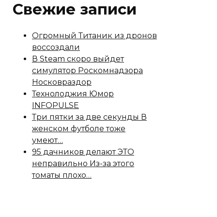
Свежие записи
Огромный Титаник из дронов
воссоздали
В Steam скоро выйдет
симулятор Роскомнадзора
Носковраздор
Технолоджия Юмор
INFOPULSE
Три пятки за две секунды В
женском футболе тоже
умеют…
95 дачников делают ЭТО
неправильно Из-за этого
томаты плохо…