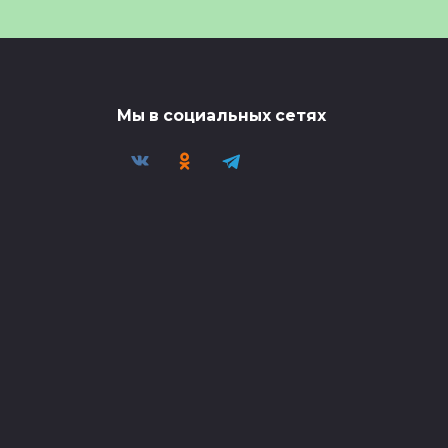
 на
24.11.2025
🎬 Миниатюра видео —
смотрите полную версию в
 в
0
34
Мы в социальных сетях
Голая солевая
блондинка ворвалась в
 18
магазин в
🎬 Миниатюра видео —
смотрите полную версию в
 в
0
173