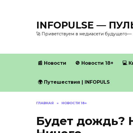
Перейти
к
содержанию
INFOPULSE — ПУ
🚀 Приветствуем в медиасети будущего— 
📰 Новости
🚫 Новости 18+
💻 
🌍 Путешествия | INFOPULS
ГЛАВНАЯ
»
НОВОСТИ 18+
Будет дождь? Н