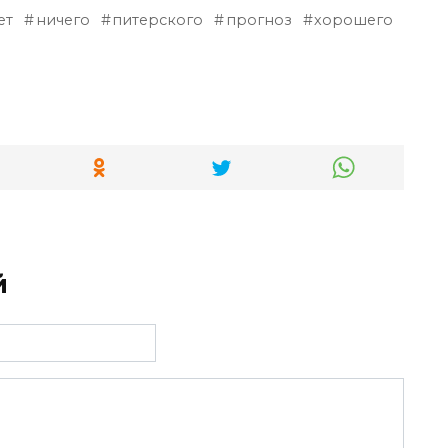
ет
ничего
питерского
прогноз
хорошего
й