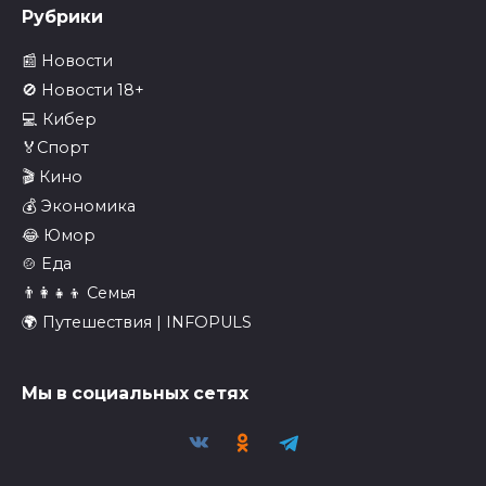
Рубрики
📰 Новости
🚫 Новости 18+
💻 Кибер
🏅Спорт
🎬 Кино
💰 Экономика
😂 Юмор
🍲 Еда
👨‍👩‍👧‍👦 Семья
🌍 Путешествия | INFOPULS
Мы в социальных сетях