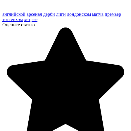
английской
арсенал
дерби
лиги
лондонском
матча
премьер
тоттенхэм
хет
эзе
Оцените статью