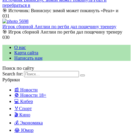
перебраться в
🎯 Источник: Винисиус зимой может покинуть «Реал» и
0
31
Игрок сборной Англии по регби дал пощечину тренеру
🎯 Игрок сборной Англии по регби дал пощечину тренеру
0
30
О нас
Карта сайта
Написать нам
Поиск по сайту
Search for:
Рубрики
📰 Новости
🚫 Новости 18+
💻 Кибер
🏅Спорт
🎬 Кино
💰 Экономика
😂 Юмор