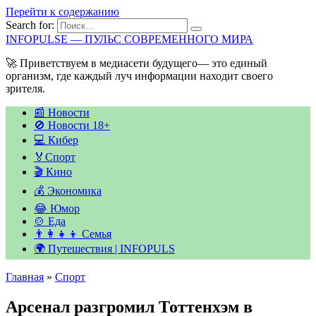
Перейти к содержанию
Search for:
INFOPULSE — ПУЛЬС СОВРЕМЕННОГО МИРА
🚀 Приветствуем в медиасети будущего— это единый
организм, где каждый луч информации находит своего
зрителя.
📰 Новости
🚫 Новости 18+
💻 Кибер
🏅Спорт
🎬 Кино
💰 Экономика
😂 Юмор
🍲 Еда
👨‍👩‍👧‍👦 Семья
🌍 Путешествия | INFOPULS
Главная
»
Спорт
Арсенал разгромил Тоттенхэм в