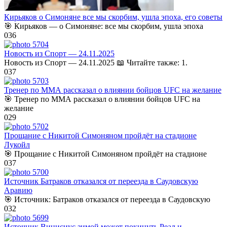
Кирьяков о Симоняне все мы скорбим, ушла эпоха, его советы
🎯 Кирьяков — о Симоняне: все мы скорбим, ушла эпоха
0
36
Новость из Спорт — 24.11.2025
Новость из Спорт — 24.11.2025 📖 Читайте также: 1.
0
37
Тренер по ММА рассказал о влиянии бойцов UFC на желание
🎯 Тренер по ММА рассказал о влиянии бойцов UFC на
желание
0
29
Прощание с Никитой Симоняном пройдёт на стадионе
Лукойл
🎯 Прощание с Никитой Симоняном пройдёт на стадионе
0
37
Источник Батраков отказался от переезда в Саудовскую
Аравию
🎯 Источник: Батраков отказался от переезда в Саудовскую
0
32
Источник Винисиус зимой может покинуть Реал и