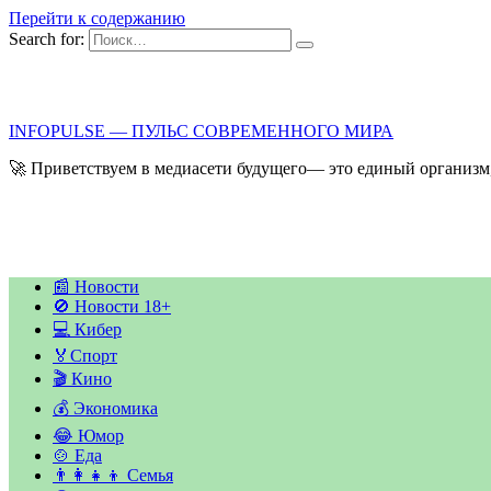
Перейти к содержанию
Search for:
INFOPULSE — ПУЛЬС СОВРЕМЕННОГО МИРА
🚀 Приветствуем в медиасети будущего— это единый организм,
📰 Новости
🚫 Новости 18+
💻 Кибер
🏅Спорт
🎬 Кино
💰 Экономика
😂 Юмор
🍲 Еда
👨‍👩‍👧‍👦 Семья