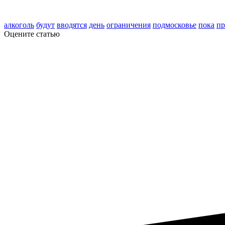
алкоголь
будут
вводятся
день
ограничения
подмосковье
пока
пр
Оцените статью