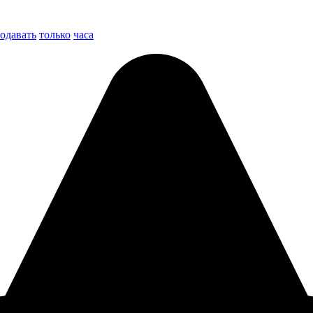
одавать
только
часа