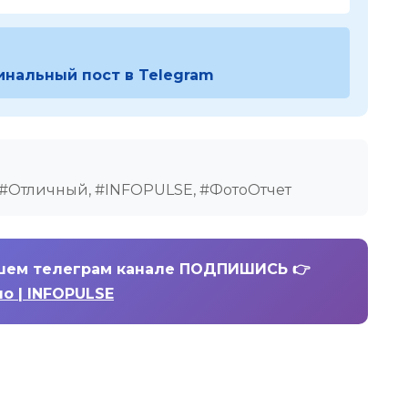
инальный пост в Telegram
, #Отличный, #INFOPULSE, #ФотоОтчет
шем телеграм канале ПОДПИШИСЬ 👉
но | INFOPULSE