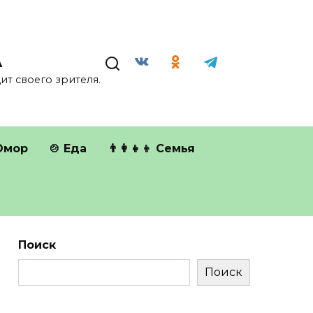
А
т своего зрителя.
Юмор
🍲 Еда
👨‍👩‍👧‍👦 Семья
Поиск
Поиск