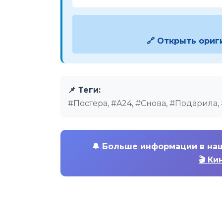
🔗 Открыть ориг
📌 Теги:
#Постера, #A24, #Снова, #Подарила
🔔
Больше информации в на
🎬 Ки