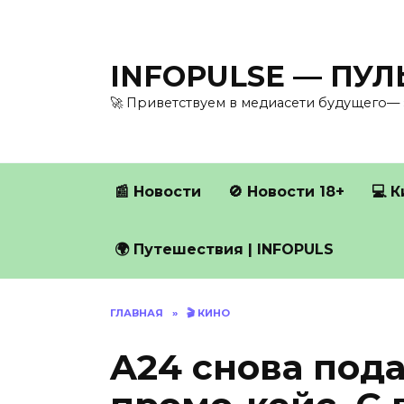
Перейти
к
содержанию
INFOPULSE — ПУ
🚀 Приветствуем в медиасети будущего— 
📰 Новости
🚫 Новости 18+
💻 
🌍 Путешествия | INFOPULS
ГЛАВНАЯ
»
🎬 КИНО
A24 снова под