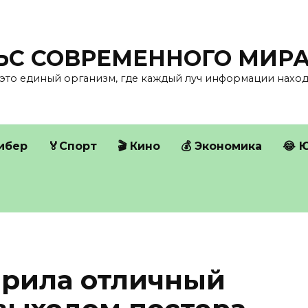
ЛЬС СОВРЕМЕННОГО МИР
это единый организм, где каждый луч информации находи
Кибер
🏅Спорт
🎬 Кино
💰 Экономика
😂 
арила отличный