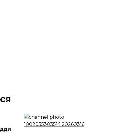
ся
едди