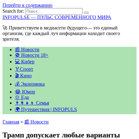
Перейти к содержанию
Search for:
INFOPULSE — ПУЛЬС СОВРЕМЕННОГО МИРА
🚀 Приветствуем в медиасети будущего— это единый
организм, где каждый луч информации находит своего
зрителя.
📰 Новости
🚫 Новости 18+
💻 Кибер
🏅Спорт
🎬 Кино
💰 Экономика
😂 Юмор
🍲 Еда
👨‍👩‍👧‍👦 Семья
🌍 Путешествия | INFOPULS
Главная
»
📰 Новости
Трамп допускает любые варианты