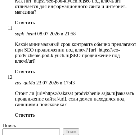
Как [url=https://seo-pod-klyuch.ru]seo под ключ[/url]
отличается для информационного сайта и интернет-
магазина?
Ответить
sppk_heml
08.07.2026 в 21:58
Какой минимальный срок контракта обычно предлагают
при SEO продвижении под ключ? [url=https://seo-
prodvizhenie-pod-klyuch.ru]SEO продвижение под
ключ[/url]
Ответить
zps_qaMa
23.07.2026 в 17:43
Стоит ли [url=https://zakazat-prodvizhenie-sajta.ru]заказать
продвижение сайта[/url], если домен находился под
санкциями поисковика?
Ответить
Поиск
Поиск