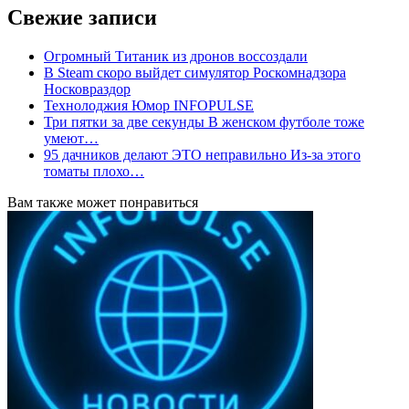
Свежие записи
Огромный Титаник из дронов воссоздали
В Steam скоро выйдет симулятор Роскомнадзора
Носковраздор
Технолоджия Юмор INFOPULSE
Три пятки за две секунды В женском футболе тоже
умеют…
95 дачников делают ЭТО неправильно Из-за этого
томаты плохо…
Вам также может понравиться