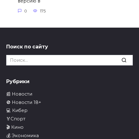
версию в
0
175
Поиск по сайту
Search
for:
Рубрики
📰 Новости
🚫 Новости 18+
💻 Кибер
🏅Спорт
🎬 Кино
💰 Экономика