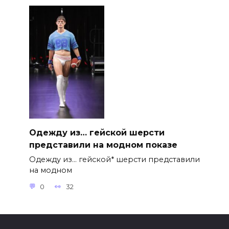
Одежду из… гейской шерсти
представили на модном показе
Одежду из… гейской* шерсти представили
на модном
0
32