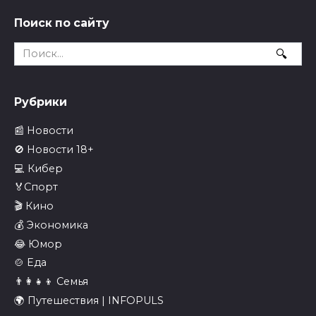
Поиск по сайту
Search
for:
Рубрики
📰 Новости
🚫 Новости 18+
💻 Кибер
🏅Спорт
🎬 Кино
💰 Экономика
😂 Юмор
🍲 Еда
👨‍👩‍👧‍👦 Семья
🌍 Путешествия | INFOPULS