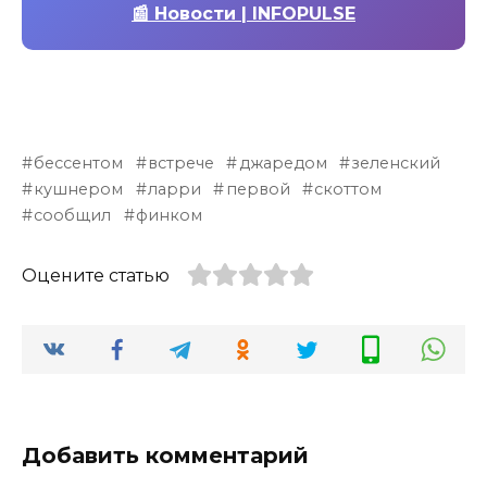
📰 Новости | INFOPULSE
бессентом
встрече
джаредом
зеленский
кушнером
ларри
первой
скоттом
сообщил
финком
Оцените статью
Добавить комментарий