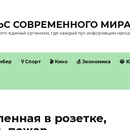
ЛЬС СОВРЕМЕННОГО МИР
это единый организм, где каждый луч информации находи
Кибер
🏅Спорт
🎬 Кино
💰 Экономика
😂 
ленная в розетке,