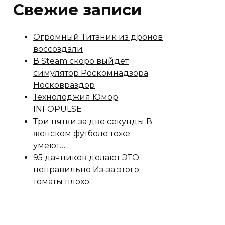
Свежие записи
Огромный Титаник из дронов
воссоздали
В Steam скоро выйдет
симулятор Роскомнадзора
Носковраздор
Технолоджия Юмор
INFOPULSE
Три пятки за две секунды В
женском футболе тоже
умеют…
95 дачников делают ЭТО
неправильно Из-за этого
томаты плохо…