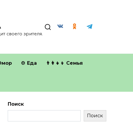
А
т своего зрителя.
Юмор
🍲 Еда
👨‍👩‍👧‍👦 Семья
Поиск
Поиск