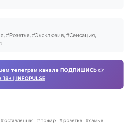
я, #Розетке, #Эксклюзив, #Сенсация,
о
шем телеграм канале ПОДПИШИСЬ 👉
 18+ | INFOPULSE
оставленная
пожар
розетке
самые