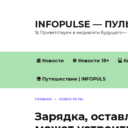
Перейти
к
содержанию
INFOPULSE — ПУ
🚀 Приветствуем в медиасети будущего— 
📰 Новости
🚫 Новости 18+
💻 
🌍 Путешествия | INFOPULS
ГЛАВНАЯ
»
НОВОСТИ 18+
Зарядка, остав