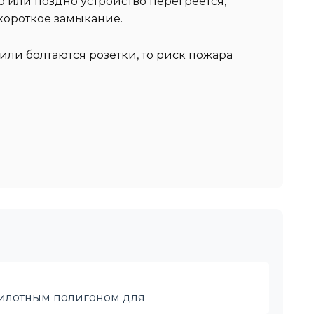
 или поздно устройство перегреется,
короткое замыкание.
или болтаются розетки, то риск пожара
 пилотным полигоном для