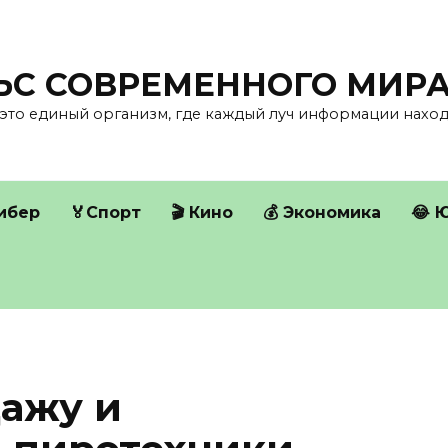
ЛЬС СОВРЕМЕННОГО МИР
это единый организм, где каждый луч информации находи
Кибер
🏅Спорт
🎬 Кино
💰 Экономика
😂 
дажу и