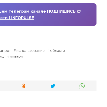
шем телеграм канале ПОДПИШИСЬ 👉
ости | INFOPULSE
запрет
использование
области
жу
января