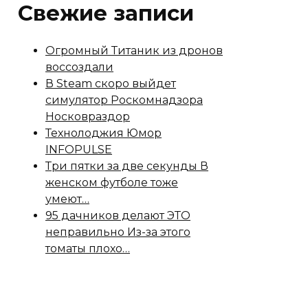
Свежие записи
Огромный Титаник из дронов
воссоздали
В Steam скоро выйдет
симулятор Роскомнадзора
Носковраздор
Технолоджия Юмор
INFOPULSE
Три пятки за две секунды В
женском футболе тоже
умеют…
95 дачников делают ЭТО
неправильно Из-за этого
томаты плохо…