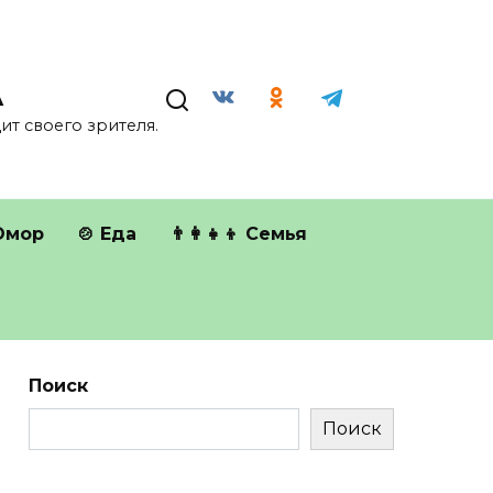
А
т своего зрителя.
Юмор
🍲 Еда
👨‍👩‍👧‍👦 Семья
Поиск
Поиск