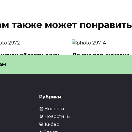
ам также может понравить
омской области один
До сих пор думаешь,
районов откажется
у нейросетей нет
ам
сех 10-11…
идентичности? А…
Томской области один из
До сих пор думаешь, что у
нов откажется от всех
нейросетей нет идентичн
4
0
3
Рубрики
📰 Новости
🚫 Новости 18+
💻 Кибер