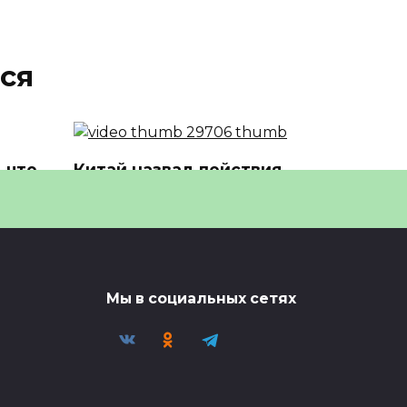
ся
 что
Китай назвал действия
США и Израиля
причиной кризиса
🎬 Миниатюра видео —
ости?
смотрите полную версию в
0
3
Мы в социальных сетях