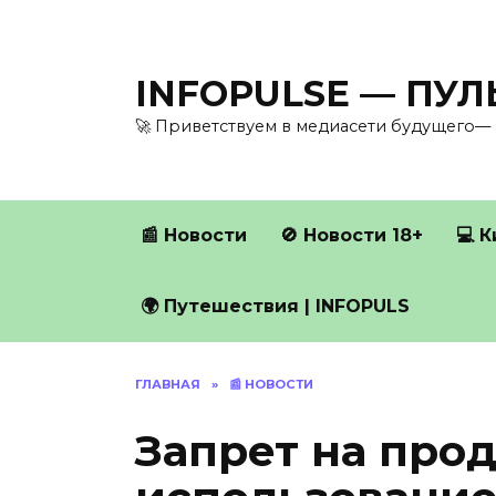
Перейти
к
содержанию
INFOPULSE — ПУ
🚀 Приветствуем в медиасети будущего— 
📰 Новости
🚫 Новости 18+
💻 
🌍 Путешествия | INFOPULS
ГЛАВНАЯ
»
📰 НОВОСТИ
Запрет на про