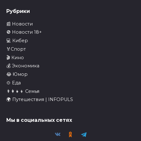
Рубрики
📰 Новости
🚫 Новости 18+
💻 Кибер
🏅Спорт
🎬 Кино
💰 Экономика
😂 Юмор
🍲 Еда
👨‍👩‍👧‍👦 Семья
🌍 Путешествия | INFOPULS
Мы в социальных сетях