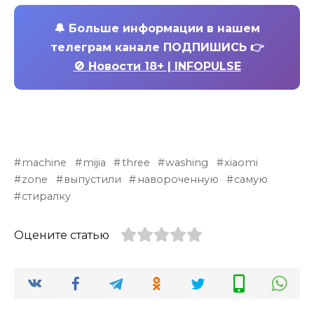
🔔
Больше информации в нашем
телеграм канале ПОДПИШИСЬ 👉
🚫 Новости 18+ | INFOPULSE
machine
mijia
three
washing
xiaomi
zone
выпустили
навороченную
самую
стиралку
Оцените статью