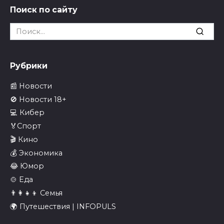
Поиск по сайту
Search
for:
Рубрики
📰 Новости
🚫 Новости 18+
💻 Кибер
🏅Спорт
🎬 Кино
💰 Экономика
😂 Юмор
🍲 Еда
👨‍👩‍👧‍👦 Семья
🌍 Путешествия | INFOPULS