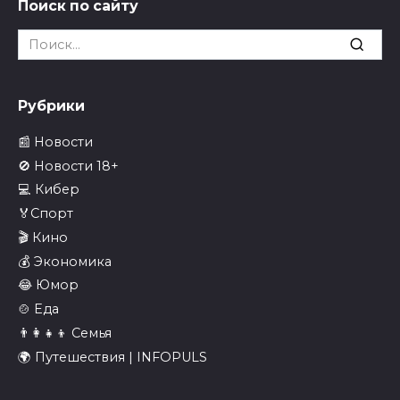
Поиск по сайту
Search
for:
Рубрики
📰 Новости
🚫 Новости 18+
💻 Кибер
🏅Спорт
🎬 Кино
💰 Экономика
😂 Юмор
🍲 Еда
👨‍👩‍👧‍👦 Семья
🌍 Путешествия | INFOPULS