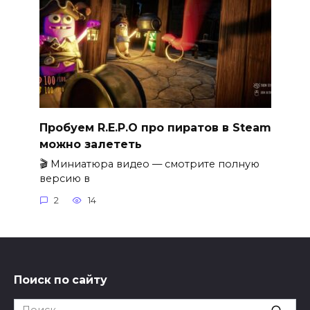
Пробуем R.E.P.O про пиратов в Steam
можно залететь
🎬 Миниатюра видео — смотрите полную
версию в
2
14
Поиск по сайту
Search