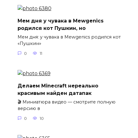
Мем дня у чувака в Mewgenics
родился кот Пушкин, но
Мем дня: у чувака в Mewgenics родился кот
«Пушкин»
0
11
Делаем Minecraft нереально
красивым найден датапак
🎬 Миниатюра видео — смотрите полную
версию в
0
10