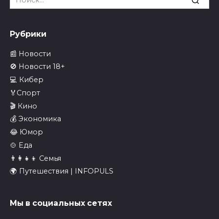
for:
Рубрики
📰 Новости
🚫 Новости 18+
💻 Кибер
🏅Спорт
🎬 Кино
💰 Экономика
😂 Юмор
🍲 Еда
👨‍👩‍👧‍👦 Семья
🌍 Путешествия | INFOPULS
Мы в социальных сетях