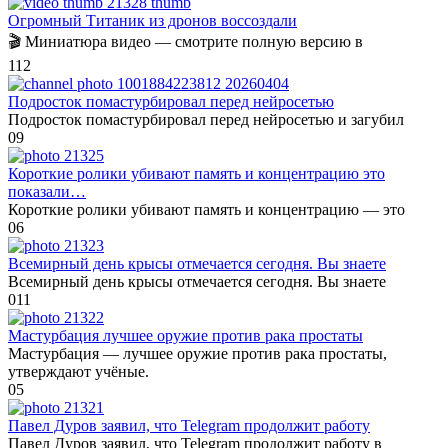
Огромный Титаник из дронов воссоздали
🎬 Миниатюра видео — смотрите полную версию в
1
12
Подросток помастурбировал перед нейросетью
Подросток помастурбировал перед нейросетью и загубил
0
9
Короткие ролики убивают память и концентрацию это
показали…
Короткие ролики убивают память и концентрацию — это
0
6
Всемирный день крысы отмечается сегодня. Вы знаете
Всемирный день крысы отмечается сегодня. Вы знаете
0
11
Мастурбация лучшее оружие против рака простаты
Мастурбация — лучшее оружие против рака простаты,
утверждают учёные.
0
5
Павел Дуров заявил, что Telegram продолжит работу
Павел Дуров заявил, что Telegram продолжит работу в