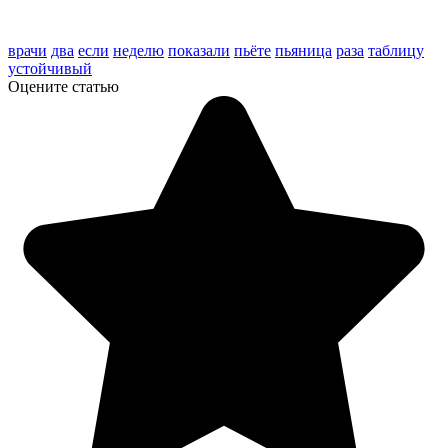
врачи
два
если
неделю
показали
пьёте
пьяница
раза
таблицу
устойчивый
Оцените статью