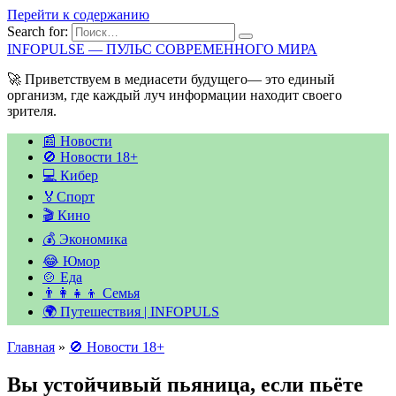
Перейти к содержанию
Search for:
INFOPULSE — ПУЛЬС СОВРЕМЕННОГО МИРА
🚀 Приветствуем в медиасети будущего— это единый
организм, где каждый луч информации находит своего
зрителя.
📰 Новости
🚫 Новости 18+
💻 Кибер
🏅Спорт
🎬 Кино
💰 Экономика
😂 Юмор
🍲 Еда
👨‍👩‍👧‍👦 Семья
🌍 Путешествия | INFOPULS
Главная
»
🚫 Новости 18+
Вы устойчивый пьяница, если пьёте