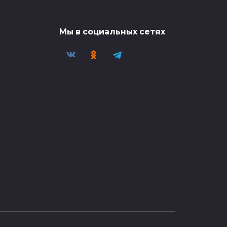
смотрите полную версию в
 в
0
36
Мы в социальных сетях
Голая солевая
блондинка ворвалась в
 18
магазин в
🎬 Миниатюра видео —
смотрите полную версию в
 в
0
176