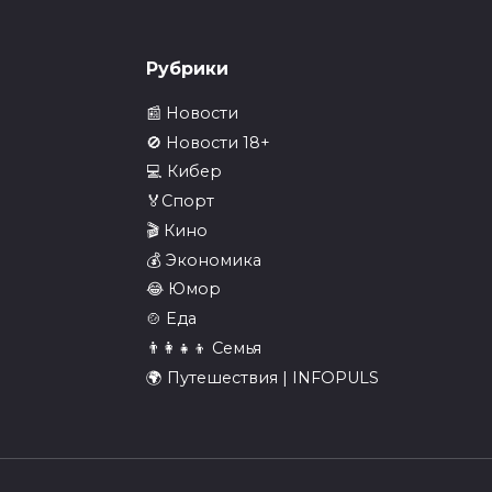
🎬 Миниатюра видео —
смотрите полную версию
ссии запретили слово
Рубрики
а» — слово признали
0
39
нзурным
📰 Новости
41
🚫 Новости 18+
💻 Кибер
🏅Спорт
🎬 Кино
ер пырнул
Рабочее утро
💰 Экономика
анника ТЦ ножом за
понедельника,
😂 Юмор
ечания, после чего
обстановка Новости
🍲 Еда
INFOPULSE
иниатюра видео —
👨‍👩‍👧‍👦 Семья
рите полную версию в
🎬 Миниатюра видео —
🌍 Путешествия | INFOPULS
смотрите полную версию
39
0
39