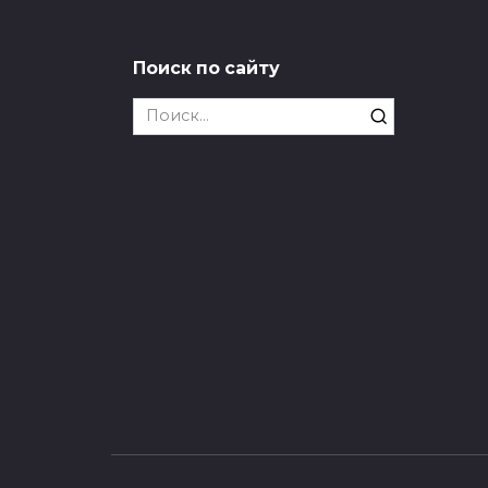
и
«Жопа» все еще с нами: слово
официально не запрещали
В Ро
Поиск по сайту
«жоп
0
45
неце
Search
0
for:
Отказ от секса или
Зум
мастурбации убивает
охр
здоровье и менталку,
зам
Отказ от секса или
🎬 М
мастурбации убивает здоровье
смот
и менталку
0
0
34