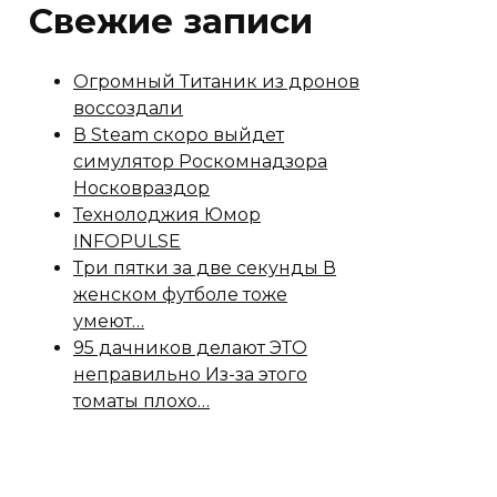
Свежие записи
Огромный Титаник из дронов
воссоздали
В Steam скоро выйдет
симулятор Роскомнадзора
Носковраздор
Технолоджия Юмор
INFOPULSE
Три пятки за две секунды В
женском футболе тоже
умеют…
95 дачников делают ЭТО
неправильно Из-за этого
томаты плохо…