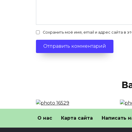
Сохранить моё имя, email и адрес сайта в
В
Жопа все еще с нами
В Р
О нас
Карта сайта
Написать н
слово официально не
сло
запрещали в России
при