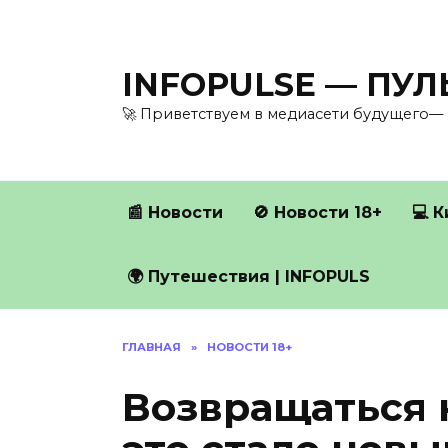
Перейти
к
содержанию
INFOPULSE — ПУ
🚀 Приветствуем в медиасети будущего— 
📰 Новости
🚫 Новости 18+
💻 
🌍 Путешествия | INFOPULS
ГЛАВНАЯ
»
НОВОСТИ 18+
Возвращаться 