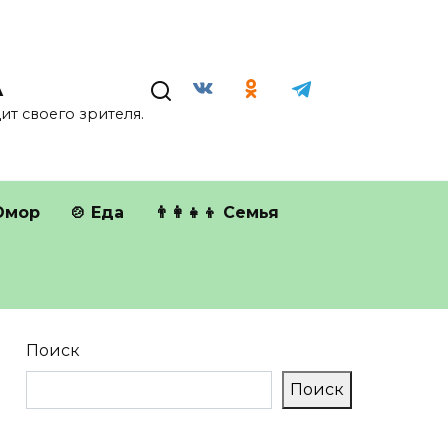
А
т своего зрителя.
Юмор
🍲 Еда
👨‍👩‍👧‍👦 Семья
Поиск
Поиск