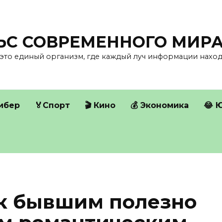
ЛЬС СОВРЕМЕННОГО МИР
это единый организм, где каждый луч информации находи
Кибер
🏅Спорт
🎬 Кино
💰 Экономика
😂 
к бывшим полезно