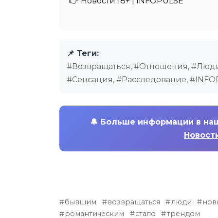
👉 Новости 18+ | INFOPULSE
📌 Теги:
#Возвращаться, #Отношения, #Люд
#Сенсация, #Расследование, #INFO
🔔
Больше информации в на
Новости
бывшим
возвращаться
люди
нов
романтическим
стало
трендом