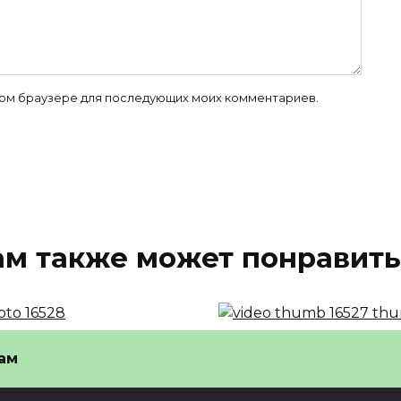
 этом браузере для последующих моих комментариев.
ам также может понравить
оссии запретили
Победители Формул
ам
во жопа слово
доехали до подиума
знали нецензурным
машине из…