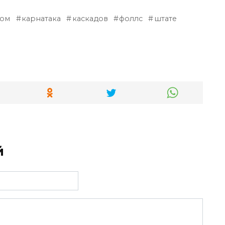
ком
карнатака
каскадов
фоллс
штате
й