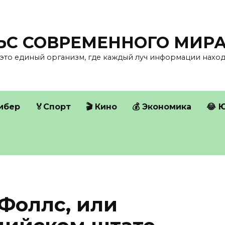
ЛЬС СОВРЕМЕННОГО МИР
это единый организм, где каждый луч информации находи
Кибер
🏅Спорт
🎬 Кино
💰 Экономика
😂 
Фоллс, или