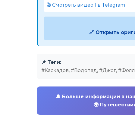
🎬 Смотреть видео 1 в Telegram
🔗 Открыть ориг
📌 Теги:
#Каскадов, #Водопад, #Джог, #Фолл
🔔
Больше информации в на
🌍 Путешествия