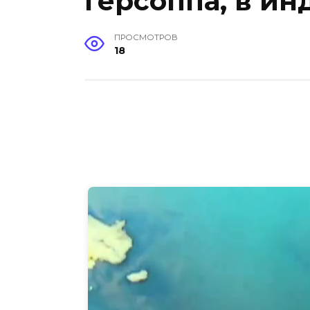
Герсоппа, в и
ПРОСМОТРОВ
18