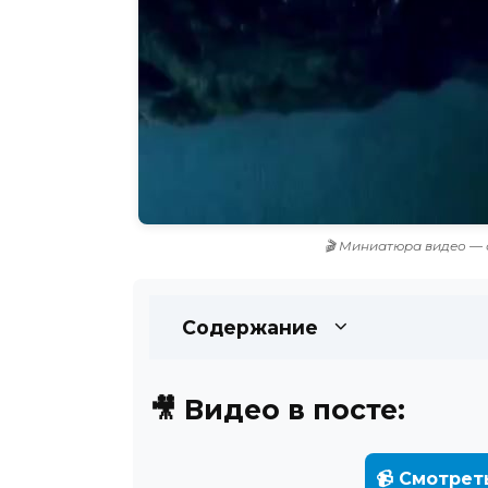
🎬 Миниатюра видео — 
Содержание
🎥 Видео в посте:
📹 Смотрет