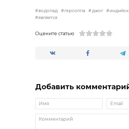
водопад
герсоппа
джог
индийс
является
Оцените статью
Добавить комментари
Имя
Email
*
*
Комментарий