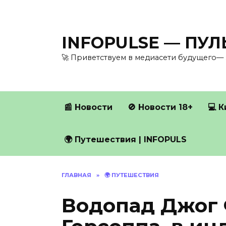
Перейти
к
содержанию
INFOPULSE — ПУ
🚀 Приветствуем в медиасети будущего— 
📰 Новости
🚫 Новости 18+
💻 
🌍 Путешествия | INFOPULS
ГЛАВНАЯ
»
🌍 ПУТЕШЕСТВИЯ
Водопад Джог 