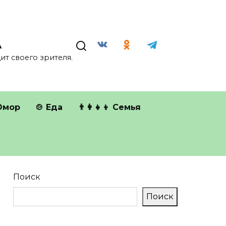
А
т своего зрителя.
Юмор
🍲 Еда
👨‍👩‍👧‍👦 Семья
Поиск
Поиск