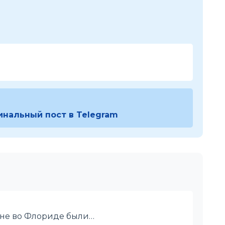
инальный пост в Telegram
ине во Флориде были…