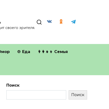
А
т своего зрителя.
Юмор
🍲 Еда
👨‍👩‍👧‍👦 Семья
Поиск
Поиск