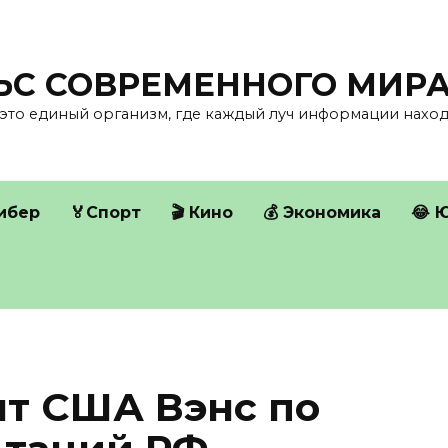
ЛЬС СОВРЕМЕННОГО МИР
это единый организм, где каждый луч информации находи
Кибер
🏅Спорт
🎬 Кино
💰 Экономика
😂 
т США Вэнс по