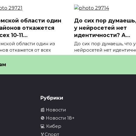
омской области один
До сих пор думаешь,
районов откажется
у нейросетей нет
сех 10-11…
идентичности? А…
Томской области один из
До сих пор думаешь, что у
нов откажется от всех
нейросетей нет идентичн
4
0
3
ам
Рубрики
📰 Новости
🚫 Новости 18+
💻 Кибер
🏅Спорт