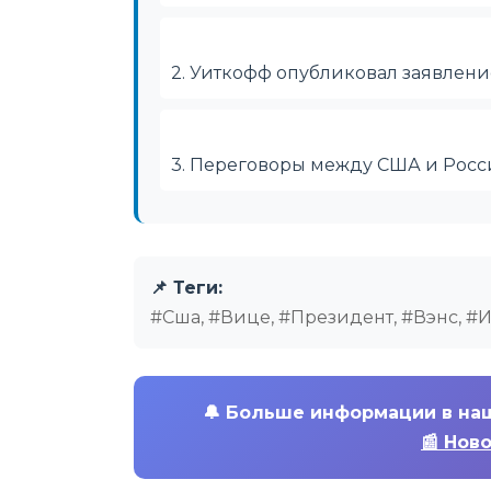
2. Уиткофф опубликовал заявлени
3. Переговоры между США и Росс
📌 Теги:
#Сша, #Вице, #Президент, #Вэнс, #
🔔
Больше информации в на
📰 Нов