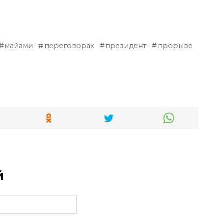
майами
переговорах
президент
прорыве
й