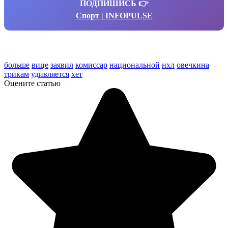
ПОДПИШИСЬ 👉
Спорт | INFOPULSE
больше
вице
заявил
комиссар
национальной
нхл
овечкина
трикам
удивляется
хет
Оцените статью