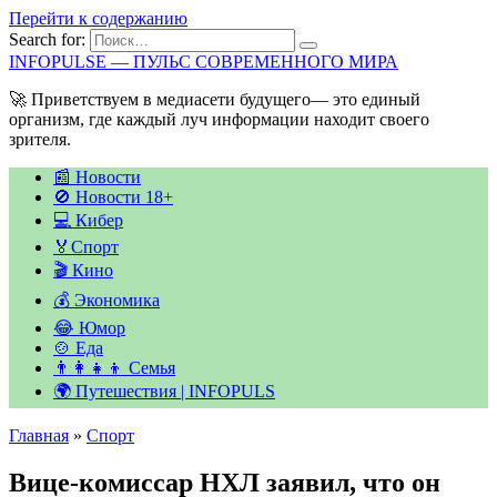
Перейти к содержанию
Search for:
INFOPULSE — ПУЛЬС СОВРЕМЕННОГО МИРА
🚀 Приветствуем в медиасети будущего— это единый
организм, где каждый луч информации находит своего
зрителя.
📰 Новости
🚫 Новости 18+
💻 Кибер
🏅Спорт
🎬 Кино
💰 Экономика
😂 Юмор
🍲 Еда
👨‍👩‍👧‍👦 Семья
🌍 Путешествия | INFOPULS
Главная
»
Спорт
Вице-комиссар НХЛ заявил, что он