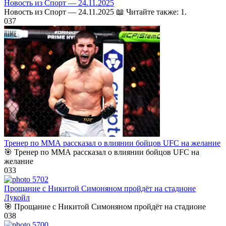
Новость из Спорт — 24.11.2025
Новость из Спорт — 24.11.2025 📖 Читайте также: 1.
0
37
Тренер по ММА рассказал о влиянии бойцов UFC на желание
🎯 Тренер по ММА рассказал о влиянии бойцов UFC на
желание
0
33
Прощание с Никитой Симоняном пройдёт на стадионе
Лукойл
🎯 Прощание с Никитой Симоняном пройдёт на стадионе
0
38