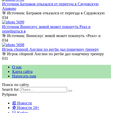
Источник Батраков отказался от переезда в Саудовскую
Аравию
🎯 Источник: Батраков отказался от переезда в Саудовскую
0
34
Источник Винисиус зимой может покинуть Реал и
перебраться в
🎯 Источник: Винисиус зимой может покинуть «Реал» и
0
34
Игрок сборной Англии по регби дал пощечину тренеру
🎯 Игрок сборной Англии по регби дал пощечину тренеру
0
31
О нас
Карта сайта
Написать нам
Поиск по сайту
Search for:
Рубрики
📰 Новости
🚫 Новости 18+
💻 Кибер