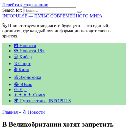
Перейти к содержанию
Search for:
INFOPULSE — ПУЛЬС СОВРЕМЕННОГО МИРА
🚀 Приветствуем в медиасети будущего— это единый
организм, где каждый луч информации находит своего
зрителя.
📰 Новости
🚫 Новости 18+
💻 Кибер
🏅Спорт
🎬 Кино
💰 Экономика
😂 Юмор
🍲 Еда
👨‍👩‍👧‍👦 Семья
🌍 Путешествия | INFOPULS
Главная
»
📰 Новости
В Великобритании хотят запретить