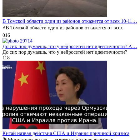
В Томской области один из районов откажется от всех 10-11…
⚡️В Томской области один из районов откажется от всех
0
16
До сих пор думаешь, что у нейросетей нет идентичности? А…
До сих пор думаешь, что у нейросетей нет идентичности?
1
18
Китай назвал действия США и Израиля причиной кризиса
🎬 Миниатюра видео — смотрите полную версию в