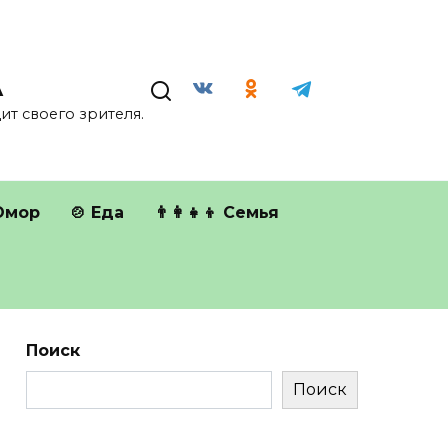
А
т своего зрителя.
Юмор
🍲 Еда
👨‍👩‍👧‍👦 Семья
Поиск
Поиск