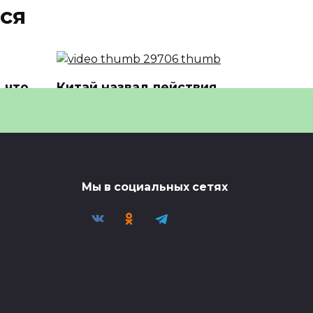
ся
 что
Китай назвал действия
США и Израиля
причиной кризиса
🎬 Миниатюра видео —
ости?
смотрите полную версию в
0
3
Мы в социальных сетях
ли
Администрация Трампа
планирует выделить 152