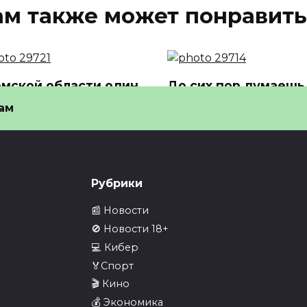
ам также может понравить
омской области один
До сих пор думаешь,
районов откажется
у нейросетей нет
ам
сех 10-11…
идентичности? А…
Томской области один из
До сих пор думаешь, что у
нов откажется от всех
нейросетей нет идентичн
4
0
3
Рубрики
📰 Новости
🚫 Новости 18+
💻 Кибер
🏅Спорт
ее 500 британских
В Telegram выпусти
🎬 Кино
нных на секретных
обновление против
💰 Экономика