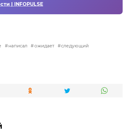
ости | INFOPULSE
е
написал
ожидает
следующий
й