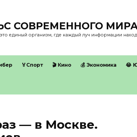
ЛЬС СОВРЕМЕННОГО МИР
это единый организм, где каждый луч информации находи
Кибер
🏅Спорт
🎬 Кино
💰 Экономика
😂 
аз — в Москве.