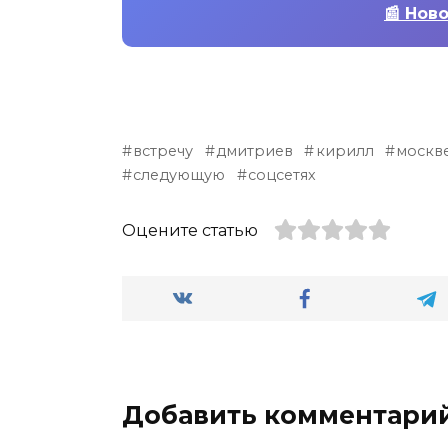
📰 Нов
встречу
дмитриев
кирилл
москв
следующую
соцсетях
Оцените статью
Добавить комментари