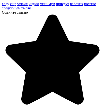
году
ещё
заявил
индии
минимум
приедут
рабочих
россию
следующем
тысяч
Оцените статью