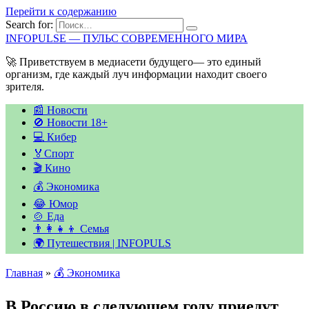
Перейти к содержанию
Search for:
INFOPULSE — ПУЛЬС СОВРЕМЕННОГО МИРА
🚀 Приветствуем в медиасети будущего— это единый
организм, где каждый луч информации находит своего
зрителя.
📰 Новости
🚫 Новости 18+
💻 Кибер
🏅Спорт
🎬 Кино
💰 Экономика
😂 Юмор
🍲 Еда
👨‍👩‍👧‍👦 Семья
🌍 Путешествия | INFOPULS
Главная
»
💰 Экономика
В Россию в следующем году приедут