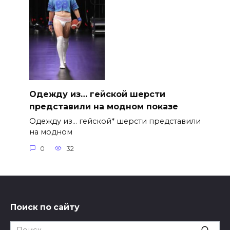
Одежду из… гейской шерсти
представили на модном показе
Одежду из… гейской* шерсти представили
на модном
0
32
Поиск по сайту
Search