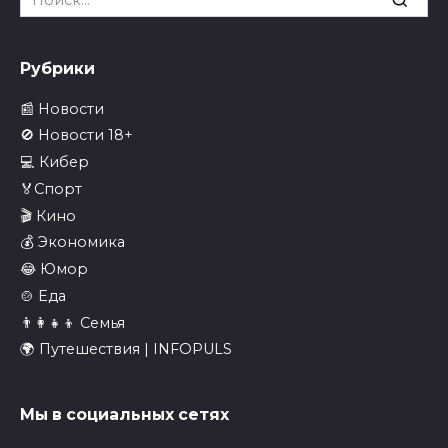
for:
Рубрики
📰 Новости
🚫 Новости 18+
💻 Кибер
🏅Спорт
🎬 Кино
💰 Экономика
😂 Юмор
🍲 Еда
👨‍👩‍👧‍👦 Семья
🌍 Путешествия | INFOPULS
Мы в социальных сетях