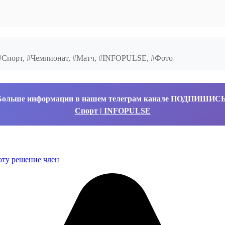
 #Спорт, #Чемпионат, #Матч, #INFOPULSE, #Фото
Больше информации в нашем телеграм канале ПОДПИШИС
Спорт | INFOPULSE
оту
решение
член