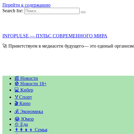
Перейти к содержанию
Search for:
INFOPULSE — ПУЛЬС СОВРЕМЕННОГО МИРА
🚀 Приветствуем в медиасети будущего— это единый организм,
📰 Новости
🚫 Новости 18+
💻 Кибер
🏅Спорт
🎬 Кино
💰 Экономика
😂 Юмор
🍲 Еда
👨‍👩‍👧‍👦 Семья