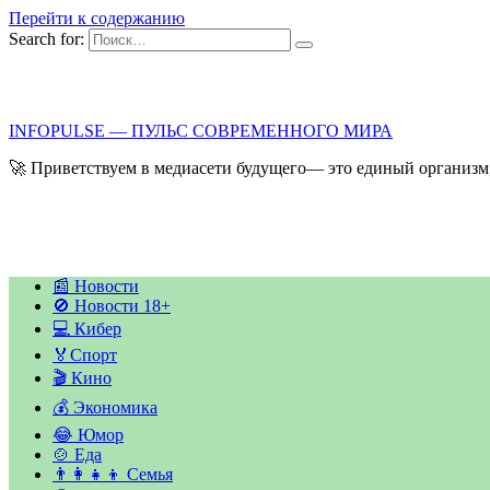
Перейти к содержанию
Search for:
INFOPULSE — ПУЛЬС СОВРЕМЕННОГО МИРА
🚀 Приветствуем в медиасети будущего— это единый организм,
📰 Новости
🚫 Новости 18+
💻 Кибер
🏅Спорт
🎬 Кино
💰 Экономика
😂 Юмор
🍲 Еда
👨‍👩‍👧‍👦 Семья