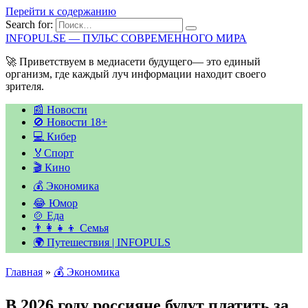
Перейти к содержанию
Search for:
INFOPULSE — ПУЛЬС СОВРЕМЕННОГО МИРА
🚀 Приветствуем в медиасети будущего— это единый
организм, где каждый луч информации находит своего
зрителя.
📰 Новости
🚫 Новости 18+
💻 Кибер
🏅Спорт
🎬 Кино
💰 Экономика
😂 Юмор
🍲 Еда
👨‍👩‍👧‍👦 Семья
🌍 Путешествия | INFOPULS
Главная
»
💰 Экономика
В 2026 году россияне будут платить за