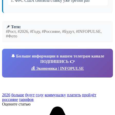
1. ФРС США снизила ставку уже третий раз
📌 Теги:
#Рост, #2026, #Году, #Россияне, #Будут, #INFOPULSE,
#Фото
🔔
Больше информации в нашем телеграм канале
ПОДПИШИСЬ 👉
💰 Экономика | INFOPULSE
2026
больше
будут
году
коммуналку
платить
пройдёт
россияне
тарифов
Оцените статью