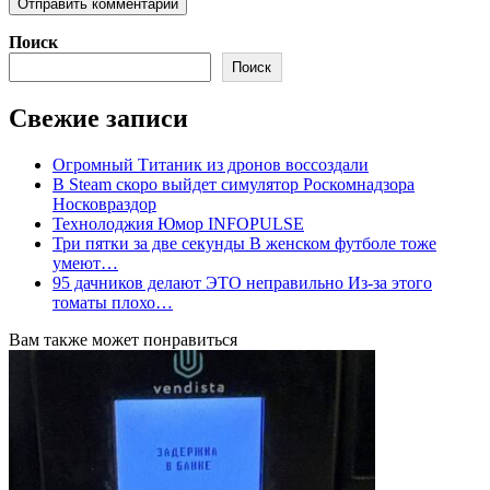
Поиск
Поиск
Свежие записи
Огромный Титаник из дронов воссоздали
В Steam скоро выйдет симулятор Роскомнадзора
Носковраздор
Технолоджия Юмор INFOPULSE
Три пятки за две секунды В женском футболе тоже
умеют…
95 дачников делают ЭТО неправильно Из-за этого
томаты плохо…
Вам также может понравиться