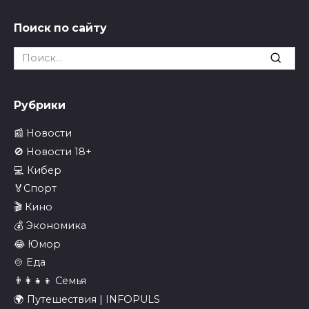
Поиск по сайту
Search
for:
Рубрики
📰 Новости
🚫 Новости 18+
💻 Кибер
🏅Спорт
🎬 Кино
💰 Экономика
😂 Юмор
🍲 Еда
👨‍👩‍👧‍👦 Семья
🌍 Путешествия | INFOPULS