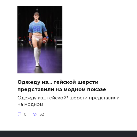
Одежду из… гейской шерсти
представили на модном показе
Одежду из… гейской* шерсти представили
на модном
0
32