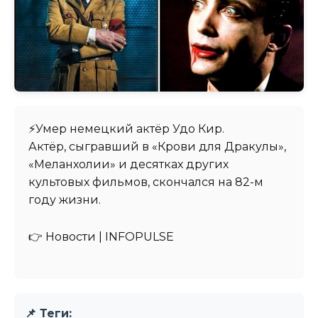
⚡️Умер немецкий актёр Удо Кир.
Актёр, сыгравший в «Крови для Дракулы»,
«Меланхолии» и десятках других
культовых фильмов, скончался на 82-м
году жизни.
👉 Новости | INFOPULSE⁩
📌 Теги: