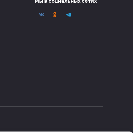
Мы в социальных сетях
Улететь завтра в Дубай
из Москвы от 4,4 тыс.
руб.
Улететь завтра в Дубай из
Москвы — от 4,4 тыс.
ршён
0
26