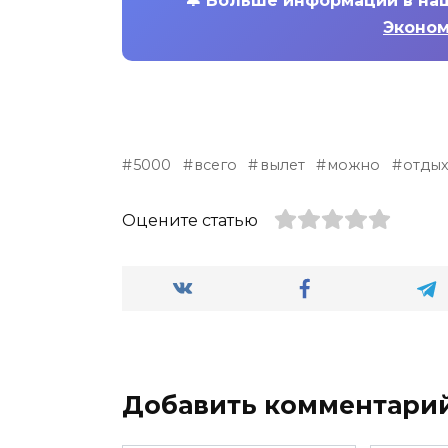
🔔
Больше информации в на
Эконом
5000
всего
вылет
можно
отдых
Оцените статью
Добавить комментари