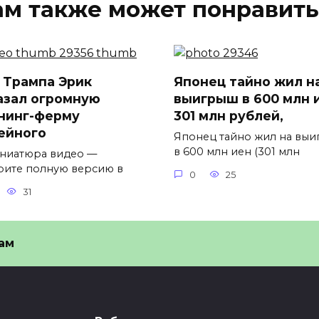
ам также может понравить
 Трампа Эрик
Японец тайно жил н
азал огромную
выигрыш в 600 млн 
нинг-ферму
301 млн рублей,
ейного
Японец тайно жил на вы
в 600 млн иен (301 млн
иниатюра видео —
рите полную версию в
0
25
31
ам