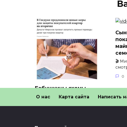
В
Сын
пок
май
сем
🎬 М
смот
0
Бабушкины схемы
больше не прокатят в
О нас
Карта сайта
Написать н
Госдуму внесли
«Бабушкины схемы» больше не
прокатят: в Госдуму внесли
0
30