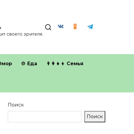
А
т своего зрителя.
Юмор
🍲 Еда
👨‍👩‍👧‍👦 Семья
Поиск
Поиск