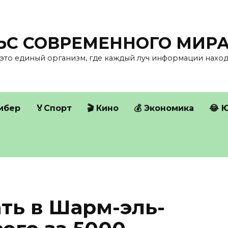
ЛЬС СОВРЕМЕННОГО МИР
это единый организм, где каждый луч информации находи
Кибер
🏅Спорт
🎬 Кино
💰 Экономика
😂 
ть в Шарм-эль-