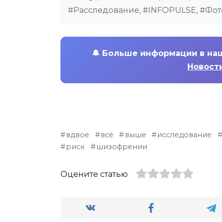
#Расследование, #INFOPULSE, #Фот
🔔
Больше информации в на
Новости
вдвое
всё
выше
исследование
риск
шизофрении
Оцените статью