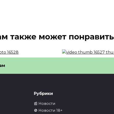
ам также может понравить
оссии запретили
Победители Формул
ам
во жопа слово
доехали до подиума
знали нецензурным
машине из…
🎬 Миниатюра видео —
смотрите полную версию
ссии запретили слово
Рубрики
а» — слово признали
0
39
нзурным
📰 Новости
43
🚫 Новости 18+