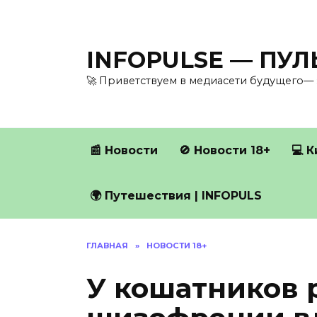
Перейти
к
содержанию
INFOPULSE — ПУ
🚀 Приветствуем в медиасети будущего— 
📰 Новости
🚫 Новости 18+
💻 
🌍 Путешествия | INFOPULS
ГЛАВНАЯ
»
НОВОСТИ 18+
У кошатников 