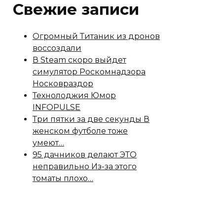
Свежие записи
Огромный Титаник из дронов
воссоздали
В Steam скоро выйдет
симулятор Роскомнадзора
Носковраздор
Технолоджия Юмор
INFOPULSE
Три пятки за две секунды В
женском футболе тоже
умеют…
95 дачников делают ЭТО
неправильно Из-за этого
томаты плохо…