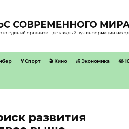
ЛЬС СОВРЕМЕННОГО МИР
это единый организм, где каждый луч информации находи
Кибер
🏅Спорт
🎬 Кино
💰 Экономика
😂 
риск развития