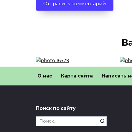
В
Жопа все еще с нами
В Р
О нас
Карта сайта
Написать н
слово официально не
сло
запрещали в России
при
и
«Жопа» все еще с нами: слово
официально не запрещали
В Ро
Поиск по сайту
«жоп
0
45
неце
Search
0
for: