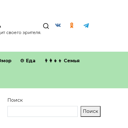
А
т своего зрителя.
Юмор
🍲 Еда
👨‍👩‍👧‍👦 Семья
Поиск
Поиск