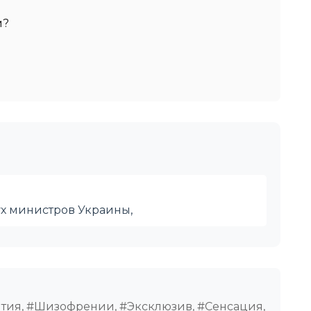
м?
вух министров Украины,
ития, #Шизофрении, #Эксклюзив, #Сенсация,