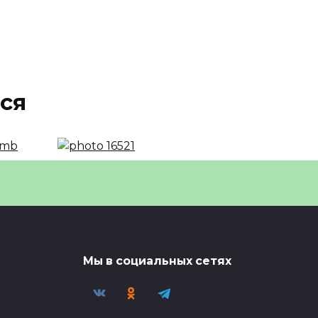
ся
ы-1
Альбом из Новости 18 —
 на
24.11.2025
🎬 Миниатюра видео —
смотрите полную версию в
 в
0
36
Мы в социальных сетях