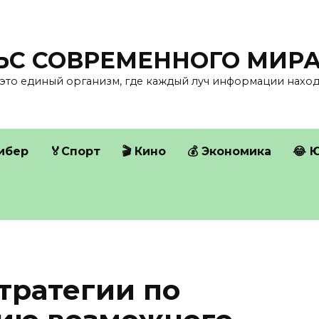
ЛЬС СОВРЕМЕННОГО МИР
это единый организм, где каждый луч информации находи
Кибер
🏅Спорт
🎬 Кино
💰 Экономика
😂 
тратегии по