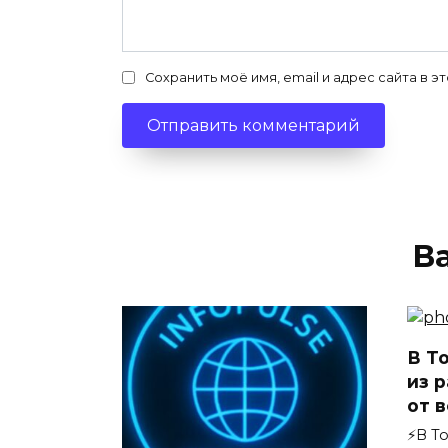
Сохранить моё имя, email и адрес сайта в
В
В Т
из 
от в
⚡️В 