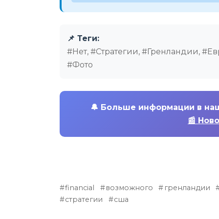
📌 Теги:
#Нет, #Стратегии, #Гренландии, #
#Фото
🔔
Больше информации в на
📰 Нов
financial
возможного
гренландии
стратегии
сша