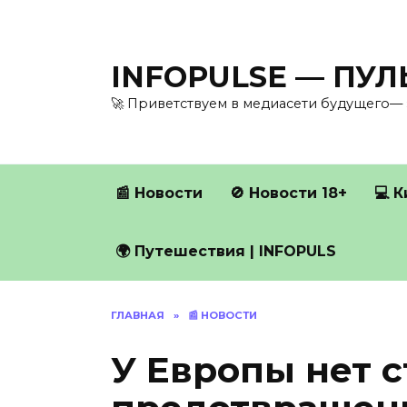
Перейти
к
содержанию
INFOPULSE — ПУ
🚀 Приветствуем в медиасети будущего— 
📰 Новости
🚫 Новости 18+
💻 
🌍 Путешествия | INFOPULS
ГЛАВНАЯ
»
📰 НОВОСТИ
У Европы нет с