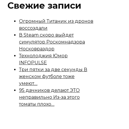
Свежие записи
Огромный Титаник из дронов
воссоздали
В Steam скоро выйдет
симулятор Роскомнадзора
Носковраздор
Технолоджия Юмор
INFOPULSE
Три пятки за две секунды В
женском футболе тоже
умеют…
95 дачников делают ЭТО
неправильно Из-за этого
томаты плохо…