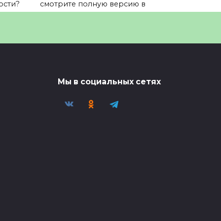
ости?
смотрите полную версию в
0
7
Мы в социальных сетях
ли
Администрация Трампа
планирует выделить 152
млн
⚡️Администрация Трампа
планирует выделить $152 млн
0
9