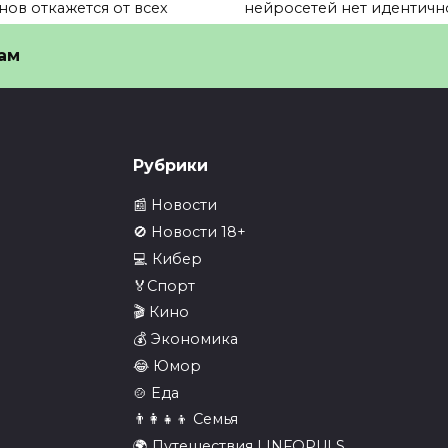
нов откажется от всех
нейросетей нет идентичн
8
0
7
ам
Рубрики
📰 Новости
🚫 Новости 18+
💻 Кибер
🏅Спорт
ее 500 британских
В Telegram выпусти
🎬 Кино
нных на секретных
обновление против
💰 Экономика
ектах раскрыли…
блокировок РКН…
😂 Юмор
лее 500 британских
⚡️В Telegram выпустили
🍲 Еда
ных на секретных
обновление против
👨‍👩‍👧‍👦 Семья
ктах
блокировок
🌍 Путешествия | INFOPULS