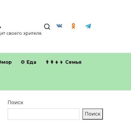
А
т своего зрителя.
Юмор
🍲 Еда
👨‍👩‍👧‍👦 Семья
Поиск
Поиск