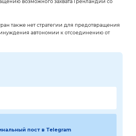
ращению возможного захвата Гренландии со
тран также нет стратегии для предотвращения
инуждения автономии к отсоединению от
инальный пост в Telegram