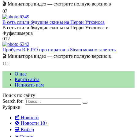
🎬 Миниатюра видео — смотрите полную версию в
0
7
В сеть слили будущие скины на Перри Утконоса
В сеть слили будущие скины на Перри Утконоса и
Фуфелшмерца
0
12
Пробуем R.E.P.O про пиратов в Steam можно залететь
🎬 Миниатюра видео — смотрите полную версию в
1
11
О нас
Карта сайта
Написать нам
Поиск по сайту
Search for:
Рубрики
📰 Новости
🚫 Новости 18+
💻 Кибер
🏅Спорт