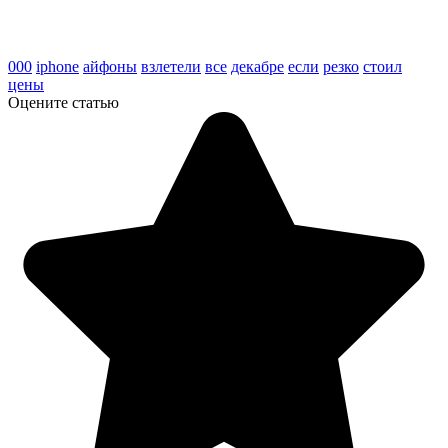
000
iphone
айфоны
взлетели
все
декабре
если
резко
стоил
цены
Оцените статью