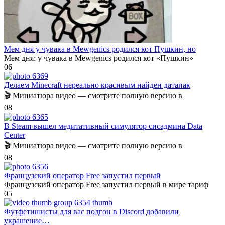
Мем дня у чувака в Mewgenics родился кот Пушкин, но
Мем дня: у чувака в Mewgenics родился кот «Пушкин»
0
6
Делаем Minecraft нереально красивым найден датапак
🎬 Миниатюра видео — смотрите полную версию в
0
8
В Steam вышел медитативный симулятор сисадмина Data
Center
🎬 Миниатюра видео — смотрите полную версию в
0
8
Французский оператор Free запустил первый
Французский оператор Free запустил первый в мире тариф
0
5
Футфетишисты для вас подгон в Discord добавили
украшение…