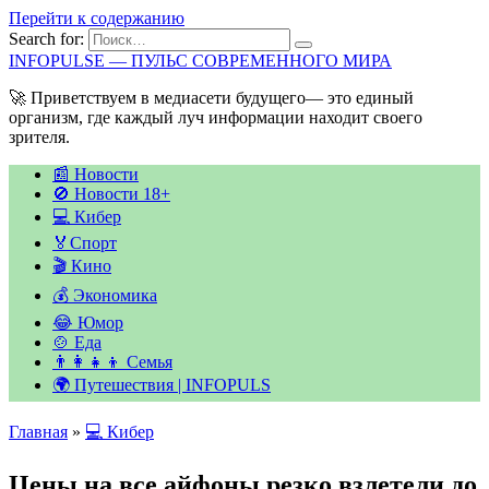
Перейти к содержанию
Search for:
INFOPULSE — ПУЛЬС СОВРЕМЕННОГО МИРА
🚀 Приветствуем в медиасети будущего— это единый
организм, где каждый луч информации находит своего
зрителя.
📰 Новости
🚫 Новости 18+
💻 Кибер
🏅Спорт
🎬 Кино
💰 Экономика
😂 Юмор
🍲 Еда
👨‍👩‍👧‍👦 Семья
🌍 Путешествия | INFOPULS
Главная
»
💻 Кибер
Цены на все айфоны резко взлетели до