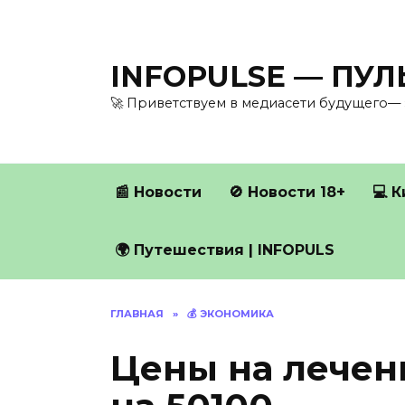
Перейти
к
содержанию
INFOPULSE — ПУ
🚀 Приветствуем в медиасети будущего— 
📰 Новости
🚫 Новости 18+
💻 
🌍 Путешествия | INFOPULS
ГЛАВНАЯ
»
💰 ЭКОНОМИКА
Цены на лечен