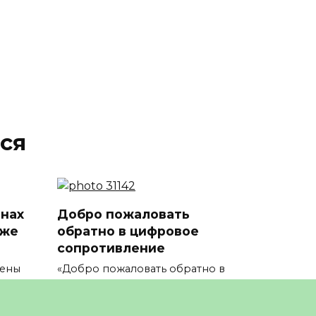
ся
инах
Добро пожаловать
уже
обратно в цифровое
сопротивление
цены
«Добро пожаловать обратно в
лили
цифровое сопротивление
0
7