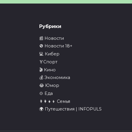
чительно снизили
ы
иниатюра видео —
Рубрики
рите полную версию в
8
📰 Новости
🚫 Новости 18+
💻 Кибер
🏅Спорт
месячный платёж
С глубоким сожале
🎬 Кино
рыночной ипотеке на
вынуждены
💰 Экономика
шку
констатировать
😂 Юмор
Блокировка…
есячный платёж по
🍲 Еда
чной ипотеке на двушку в
С глубоким сожалением
👨‍👩‍👧‍👦 Семья
вынуждены констатироват
8
🌍 Путешествия | INFOPULS
Блокировка
0
5