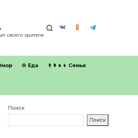
А
т своего зрителя.
Юмор
🍲 Еда
👨‍👩‍👧‍👦 Семья
Поиск
Поиск