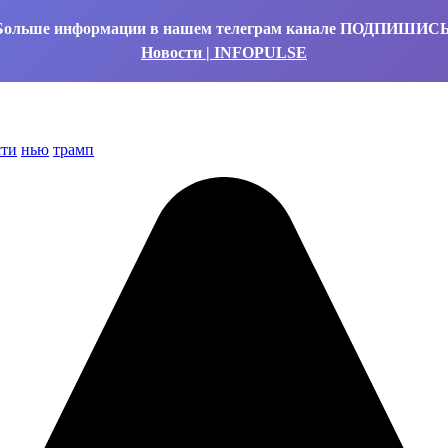
Больше информации в нашем телеграм канале ПОДПИШИС
Новости | INFOPULSE
сти
нью
трамп