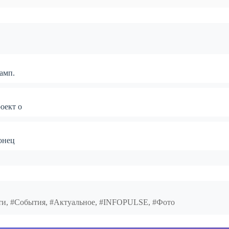
амп.
оект о
онец
сти, #События, #Актуальное, #INFOPULSE, #Фото