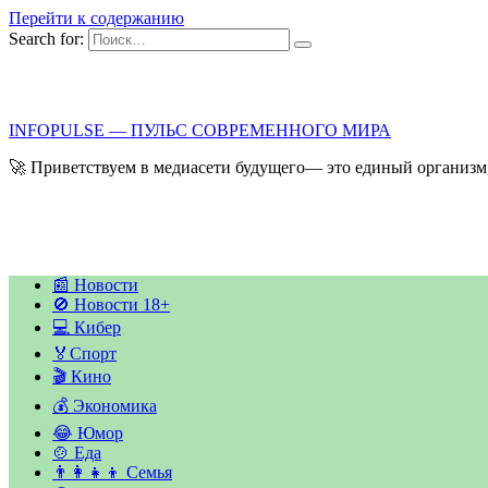
Перейти к содержанию
Search for:
INFOPULSE — ПУЛЬС СОВРЕМЕННОГО МИРА
🚀 Приветствуем в медиасети будущего— это единый организм,
📰 Новости
🚫 Новости 18+
💻 Кибер
🏅Спорт
🎬 Кино
💰 Экономика
😂 Юмор
🍲 Еда
👨‍👩‍👧‍👦 Семья