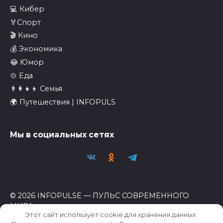
💻 Кибер
🏅Спорт
🎬 Кино
💰 Экономика
😂 Юмор
🍲 Еда
👨‍👩‍👧‍👦 Семья
🌍 Путешествия | INFOPULS
Мы в социальных сетях
© 2026 INFOPULSE — ПУЛЬС СОВРЕМЕННОГО
МИРА
Этот сайт использует cookie для хранения данных.