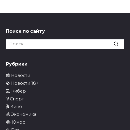
Поиск по сайту
Search
for:
Рубрики
📰 Новости
🚫 Новости 18+
💻 Кибер
🏅Спорт
🎬 Кино
💰 Экономика
😂 Юмор
🍲 Еда