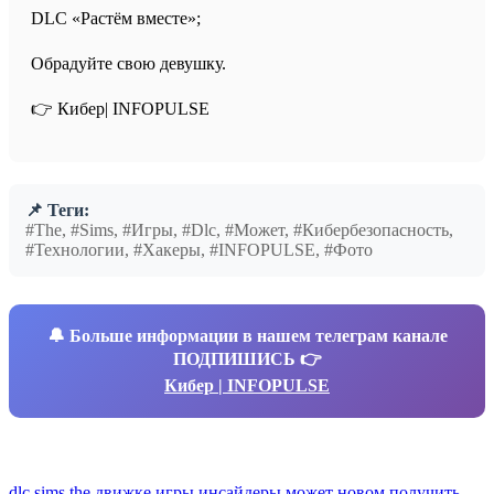
DLC «Растём вместе»;
Обрадуйте свою девушку.
👉 Кибер| INFOPULSE⁩
📌 Теги:
#The, #Sims, #Игры, #Dlc, #Может, #Кибербезопасность,
#Технологии, #Хакеры, #INFOPULSE, #Фото
🔔
Больше информации в нашем телеграм канале
ПОДПИШИСЬ 👉
Кибер | INFOPULSE
dlc
sims
the
движке
игры
инсайдеры
может
новом
получить