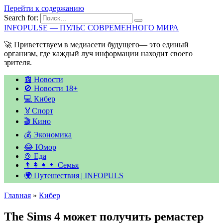
Перейти к содержанию
Search for:
INFOPULSE — ПУЛЬС СОВРЕМЕННОГО МИРА
🚀 Приветствуем в медиасети будущего— это единый
организм, где каждый луч информации находит своего
зрителя.
📰 Новости
🚫 Новости 18+
💻 Кибер
🏅Спорт
🎬 Кино
💰 Экономика
😂 Юмор
🍲 Еда
👨‍👩‍👧‍👦 Семья
🌍 Путешествия | INFOPULS
Главная
»
Кибер
The Sims 4 может получить ремастер