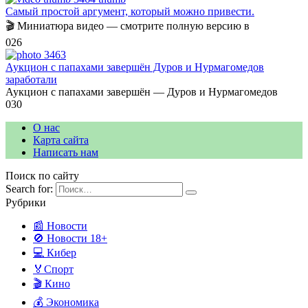
Самый простой аргумент, который можно привести.
🎬 Миниатюра видео — смотрите полную версию в
0
26
Аукцион с папахами завершён Дуров и Нурмагомедов
заработали
Аукцион с папахами завершён — Дуров и Нурмагомедов
0
30
О нас
Карта сайта
Написать нам
Поиск по сайту
Search for:
Рубрики
📰 Новости
🚫 Новости 18+
💻 Кибер
🏅Спорт
🎬 Кино
💰 Экономика