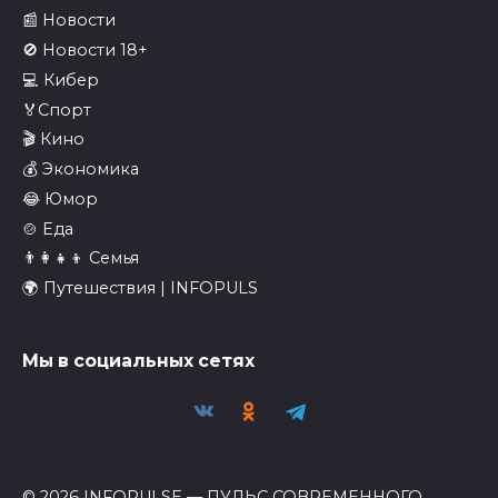
📰 Новости
🚫 Новости 18+
💻 Кибер
🏅Спорт
🎬 Кино
💰 Экономика
😂 Юмор
🍲 Еда
👨‍👩‍👧‍👦 Семья
🌍 Путешествия | INFOPULS
Мы в социальных сетях
© 2026 INFOPULSE — ПУЛЬС СОВРЕМЕННОГО