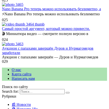
0
25
Nano Banana Pro теперь можно использовать безлимитно, а
⚡️Nano Banana Pro теперь можно использовать безлимитно
0
25
Самый простой аргумент, который можно привести.
🎬 Миниатюра видео — смотрите полную версию в
0
24
Аукцион с папахами завершён Дуров и Нурмагомедов
заработали
Аукцион с папахами завершён — Дуров и Нурмагомедов
0
29
О нас
Карта сайта
Написать нам
Поиск по сайту
Search for:
Рубрики
📰 Новости
🚫 Новости 18+