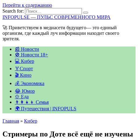
Перейти к содержанию
Search for:
INFOPULSE — ПУЛЬС СОВРЕМЕННОГО МИРА
🚀 Приветствуем в медиасети будущего— это единый
организм, где каждый луч информации находит своего
зрителя.
📰 Новости
🚫 Новости 18+
💻 Кибер
🏅Спорт
🎬 Кино
💰 Экономика
😂 Юмор
🍲 Еда
👨‍👩‍👧‍👦 Семья
🌍 Путешествия | INFOPULS
Главная
»
Кибер
Стримеры по Доте всё ещё не изучены