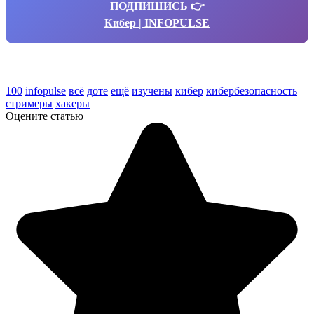
ПОДПИШИСЬ 👉
Кибер | INFOPULSE
100
infopulse
всё
доте
ещё
изучены
кибер
кибербезопасность
стримеры
хакеры
Оцените статью