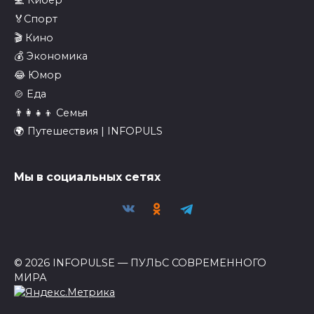
💻 Кибер
🏅Спорт
🎬 Кино
💰 Экономика
😂 Юмор
🍲 Еда
👨‍👩‍👧‍👦 Семья
🌍 Путешествия | INFOPULS
Мы в социальных сетях
© 2026 INFOPULSE — ПУЛЬС СОВРЕМЕННОГО
МИРА