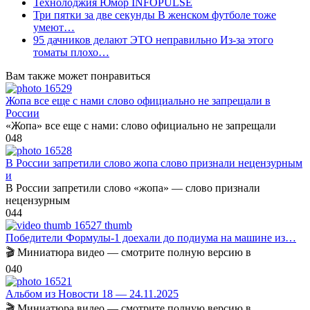
Технолоджия Юмор INFOPULSE
Три пятки за две секунды В женском футболе тоже
умеют…
95 дачников делают ЭТО неправильно Из-за этого
томаты плохо…
Вам также может понравиться
Жопа все еще с нами слово официально не запрещали в
России
«Жопа» все еще с нами: слово официально не запрещали
0
48
В России запретили слово жопа слово признали нецензурным
и
В России запретили слово «жопа» — слово признали
нецензурным
0
44
Победители Формулы-1 доехали до подиума на машине из…
🎬 Миниатюра видео — смотрите полную версию в
0
40
Альбом из Новости 18 — 24.11.2025
🎬 Миниатюра видео — смотрите полную версию в