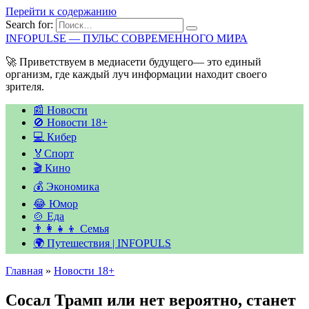
Перейти к содержанию
Search for:
INFOPULSE — ПУЛЬС СОВРЕМЕННОГО МИРА
🚀 Приветствуем в медиасети будущего— это единый
организм, где каждый луч информации находит своего
зрителя.
📰 Новости
🚫 Новости 18+
💻 Кибер
🏅Спорт
🎬 Кино
💰 Экономика
😂 Юмор
🍲 Еда
👨‍👩‍👧‍👦 Семья
🌍 Путешествия | INFOPULS
Главная
»
Новости 18+
Сосал Трамп или нет вероятно, станет