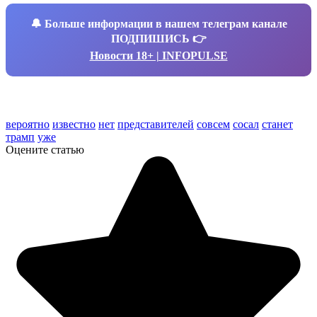
🔔
Больше информации в нашем телеграм канале
ПОДПИШИСЬ 👉
Новости 18+ | INFOPULSE
вероятно
известно
нет
представителей
совсем
сосал
станет
трамп
уже
Оцените статью