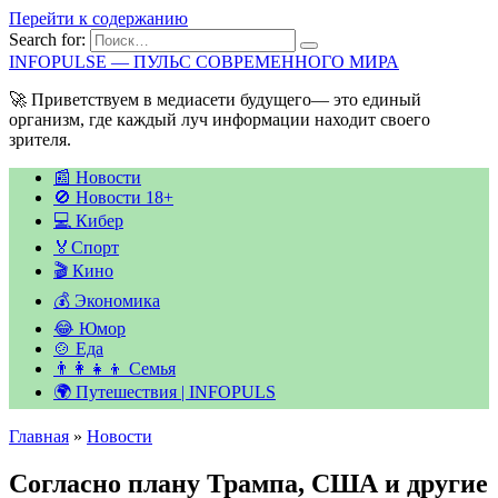
Перейти к содержанию
Search for:
INFOPULSE — ПУЛЬС СОВРЕМЕННОГО МИРА
🚀 Приветствуем в медиасети будущего— это единый
организм, где каждый луч информации находит своего
зрителя.
📰 Новости
🚫 Новости 18+
💻 Кибер
🏅Спорт
🎬 Кино
💰 Экономика
😂 Юмор
🍲 Еда
👨‍👩‍👧‍👦 Семья
🌍 Путешествия | INFOPULS
Главная
»
Новости
Согласно плану Трампа, США и другие