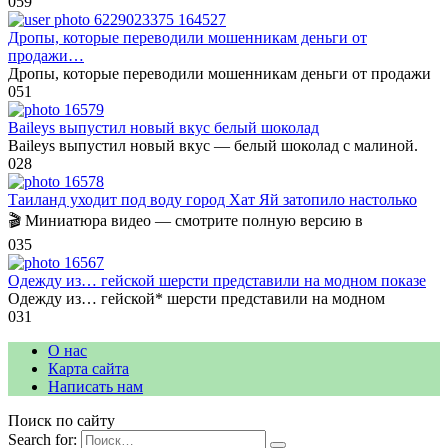
0
59
Дропы, которые переводили мошенникам деньги от
продажи…
Дропы, которые переводили мошенникам деньги от продажи
0
51
Baileys выпустил новый вкус белый шоколад
Baileys выпустил новый вкус — белый шоколад с малиной.
0
28
Таиланд уходит под воду город Хат Яй затопило настолько
🎬 Миниатюра видео — смотрите полную версию в
0
35
Одежду из… гейской шерсти представили на модном показе
Одежду из… гейской* шерсти представили на модном
0
31
О нас
Карта сайта
Написать нам
Поиск по сайту
Search for: