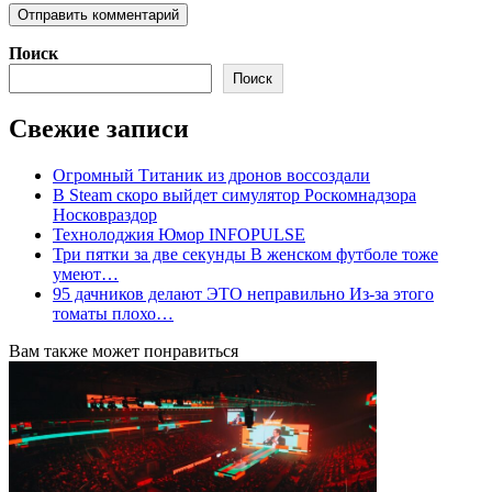
Поиск
Поиск
Свежие записи
Огромный Титаник из дронов воссоздали
В Steam скоро выйдет симулятор Роскомнадзора
Носковраздор
Технолоджия Юмор INFOPULSE
Три пятки за две секунды В женском футболе тоже
умеют…
95 дачников делают ЭТО неправильно Из-за этого
томаты плохо…
Вам также может понравиться