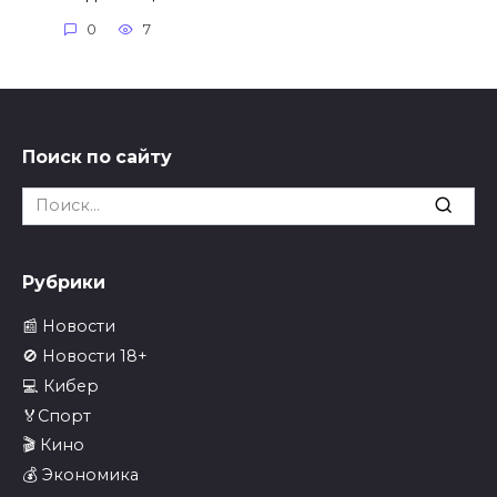
0
7
Поиск по сайту
Search
for:
Рубрики
📰 Новости
🚫 Новости 18+
💻 Кибер
🏅Спорт
🎬 Кино
💰 Экономика