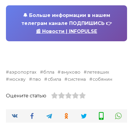
🔔
Больше информации в нашем
телеграм канале ПОДПИШИСЬ 👉
📰 Новости | INFOPULSE
аэропортах
бпла
внуково
летевших
москву
пво
сбила
система
собянин
Оцените статью