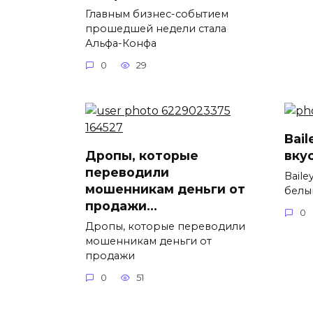
Главным бизнес-событием
прошедшей недели стала
Альфа-Конфа
0
29
Bai
Дропы, которые
вку
переводили
Baile
мошенникам деньги от
белы
продажи…
0
Дропы, которые переводили
мошенникам деньги от
продажи
0
51