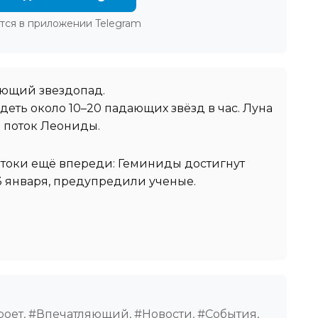
тся в приложении Telegram
яющий звездопад.
деть около 10–20 падающих звёзд в час. Луна
 поток Леониды.
токи ещё впереди: Геминиды достигнут
3 января, предупредили ученые.
роет, #Впечатляющий, #Новости, #События,