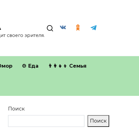
А
т своего зрителя.
Юмор
🍲 Еда
👨‍👩‍👧‍👦 Семья
Поиск
Поиск