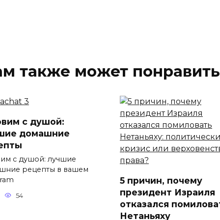
ам также может понравить
овим с душой:
шие домашние
епты
вим с душой: лучшие
шние рецепты в вашем
5 причин, почему
gram
президент Израиля
54
отказался помилова
Нетаньяху