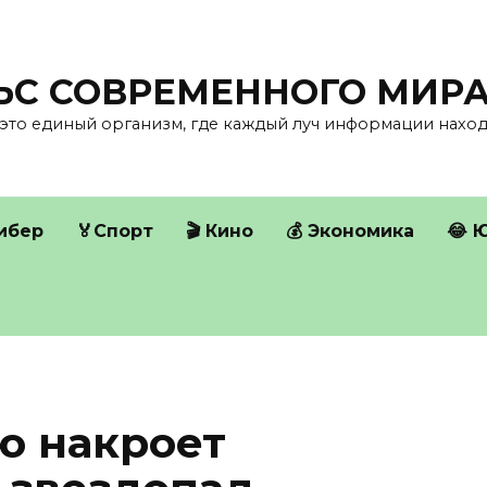
ЛЬС СОВРЕМЕННОГО МИР
это единый организм, где каждый луч информации находи
Кибер
🏅Спорт
🎬 Кино
💰 Экономика
😂 
ю накроет