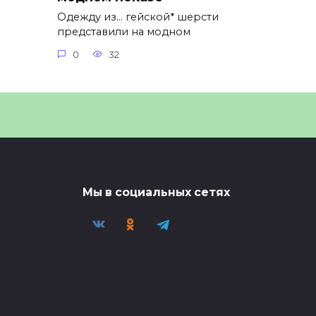
Одежду из… гейской* шерсти
представили на модном
0
32
Мы в социальных сетях