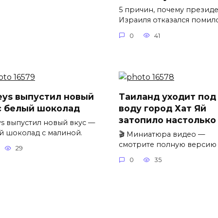
5 причин, почему презид
Израиля отказался помил
0
41
leys выпустил новый
Таиланд уходит под
с белый шоколад
воду город Хат Яй
затопило настолько
ys выпустил новый вкус —
й шоколад с малиной.
🎬 Миниатюра видео —
смотрите полную версию
29
0
35