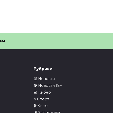
ам
Рубрики
📰 Новости
🚫 Новости 18+
💻 Кибер
🏅Спорт
🎬 Кино
💰 Экономика