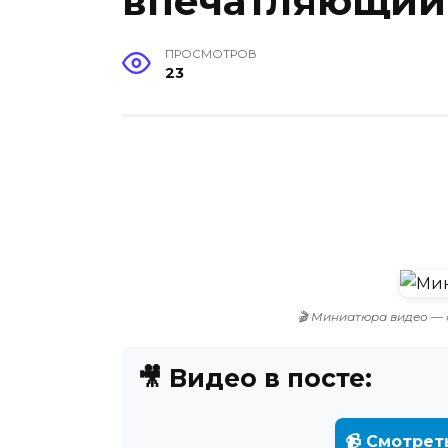
впечатляющий 
ПРОСМОТРОВ
23
🎬 Миниатюра видео — 
🎥 Видео в посте:
📹 Смотрет