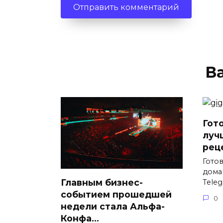
В
Гот
луч
рец
Гото
дома
Главным бизнес-
Tele
событием прошедшей
0
недели стала Альфа-
Конфа…