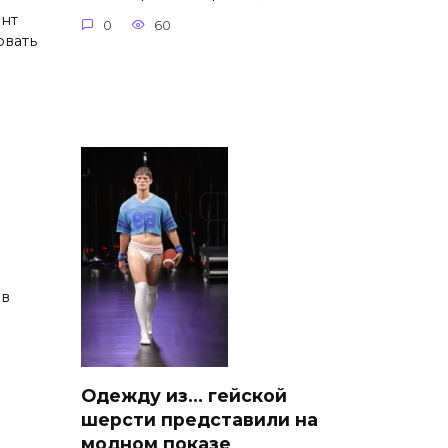
ент
0
60
овать
 в
Одежду из… гейской
шерсти представили на
модном показе