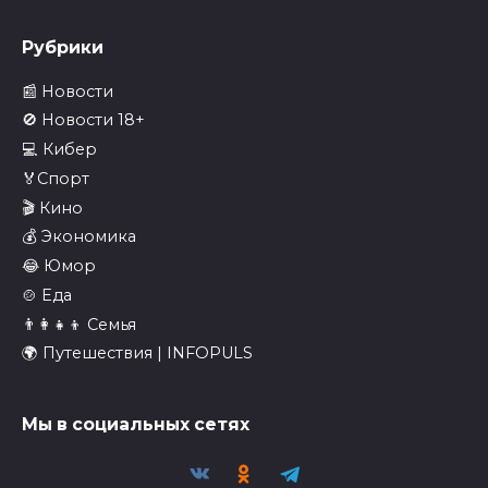
Рубрики
📰 Новости
🚫 Новости 18+
💻 Кибер
🏅Спорт
🎬 Кино
💰 Экономика
😂 Юмор
🍲 Еда
👨‍👩‍👧‍👦 Семья
🌍 Путешествия | INFOPULS
Мы в социальных сетях