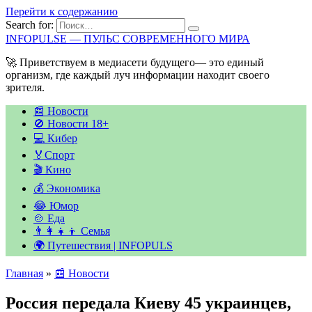
Перейти к содержанию
Search for:
INFOPULSE — ПУЛЬС СОВРЕМЕННОГО МИРА
🚀 Приветствуем в медиасети будущего— это единый
организм, где каждый луч информации находит своего
зрителя.
📰 Новости
🚫 Новости 18+
💻 Кибер
🏅Спорт
🎬 Кино
💰 Экономика
😂 Юмор
🍲 Еда
👨‍👩‍👧‍👦 Семья
🌍 Путешествия | INFOPULS
Главная
»
📰 Новости
Россия передала Киеву 45 украинцев,