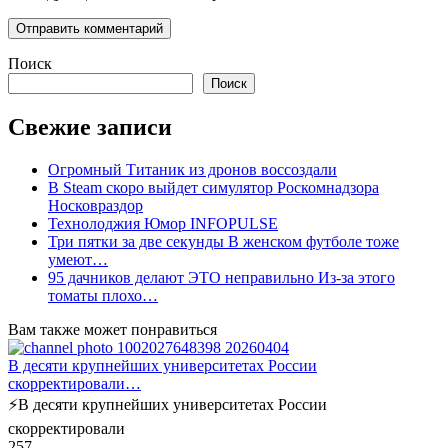
Поиск
Поиск
Свежие записи
Огромный Титаник из дронов воссоздали
В Steam скоро выйдет симулятор Роскомнадзора
Носковраздор
Технолоджия Юмор INFOPULSE
Три пятки за две секунды В женском футболе тоже
умеют…
95 дачников делают ЭТО неправильно Из-за этого
томаты плохо…
Вам также может понравиться
В десяти крупнейших университетах России
скорректировали…
⚡️В десяти крупнейших университетах России
скорректировали
2
57